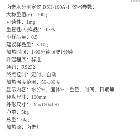
PAR
卤素水分测定仪 DSH-100A-1 仪器参数：
大称量值(g)：100g
可读性：1mg
重复性(3g样品)：0.3%
小样品量：0.5
建议样品量：3-10g
加热时间：1-99分钟间隔1分钟
升温程序：标准
通讯：RS232
终点控制：定时、自动
加热温度范围：50-180度
显示内容：水分%、固体%、重量、时间、日期等
秤盘尺寸：100mm
外形尺寸：265x160x150
净重：5kg
总重：6kg
加热源：卤素灯