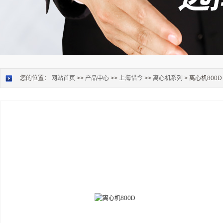
您的位置：
网站首页
>>
产品中心
>>
上海惜今
>>
离心机系列
> 离心机800D