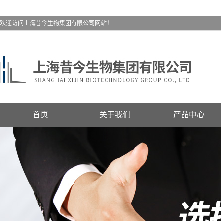
欢迎访问上海昔今生物集团有限公司网站！
首页
关于我们
产品中心