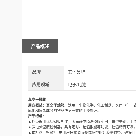
产品概述
品牌
其他品牌
应用领域
电子/电池
真空干燥箱
用途概述：
真空干燥箱
广泛用于生物化学、化工制药、医疗卫生、
氧化和复杂成分的物品快速高效的干燥处理。
产品特点：
▲
外壳采用优质钢板制作，表面静电喷涂漆膜牢固，造型美观、工
▲
微电脑温度控制器，具有定时、超温报警等功能，控温精度可靠
▲
本机箱门松紧*可由用户任意调节整体成型的硅胶密封条，确保向