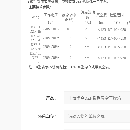
▲
箱门采用双层玻璃，使观察室内加热物体一目了然。
主要技术参数：
温度波动
工作电压
真空度
控温范围
额定功率
型号
度
(KW)
(V)
(°C)
(pa)
（
℃
）
(
DZF-1
220V 50Hz
0.3
≤
±1
＜133
RT+10～250
DZF-1B
DZF-2
220V 50Hz
1.3
≤
±1
＜133
RT+10～250
DZF-2B
DZF-3
220V 50Hz
1.2
≤
±1
＜133
RT+10～250
DZF-3B
DZF-3E
DZF-
220V 50Hz
1.2
≤
±1
＜133
RT+10～250
3EB
注：B型表示不锈钢内胆；DZF-3E型为立式带真空泵。
产品：
您的单位：