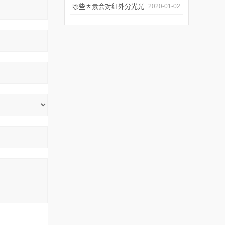
几个要点
哪些因素会对红外分光光
2020-01-02
谱仪造成影响？