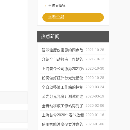
生物显微镜
查看全部
热点新闻
智能浊度仪常见的四点故
2021-10-28
障
介绍全自动移液工作站的
2021-10-12
三种移液方式
上海昔今公司协办2021第
2020-10-30
二届上海沪助科研圈发展
如何做好红外分光光谱仪
2020-10-28
年会
的防潮工作
全自动移液工作站的控制
2020-03-24
软件有哪些特点
荧光分光光度计测试的注
2020-03-19
意事项有哪些
全自动移液工作站得到了
2020-02-06
广泛的应用
上海昔今2020年春节放假
2020-01-16
通知
使用智能浊度仪要注意的
2020-01-06