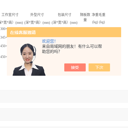
工作室尺寸
外型尺寸
包装尺寸
隔板数
净重
毛重
量
(kg)
(kg)
深
*
宽
*
高）
(mm)
(
深
*
宽
*
高）
(mm)
(
深
*
宽
*
高）
(mm)
300×300×275
430×590×455
590×690×590
2
43
50
345×415×345
505×705×525
660×810×650
2
76
86
欢迎您！
来自局域网的朋友！有什么可以帮
450×450×450
585×600×845
770×770×980
2
86
96
助您的吗？
450×450×450
585×600×1280
750×750×1400
2
135
165