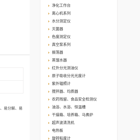
净化工作台
离心机系列
水分测定仪
灭菌器
色度测定仪
真空泵系列
振荡器
蒸馏水器
红外分光测油仪
原子吸收分光光度计
紫外辐照计
搅拌器、均质器
农药残留、食品安全检测仪
油浴、水浴、恒温槽
、易分解、易
干燥箱、培养箱、马弗炉
超声波清洗机
电热板
旋转粘度计