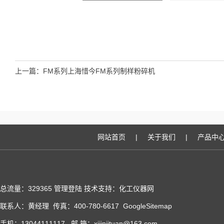
上一篇：
FM系列上海惜今FM系列制样粉碎机
网站首页
|
关于我们
|
产品中
总流量：329365
管理登陆
技术支持：化工仪器网
联系人：黄经理 传真：400-780-6617
GoogleSitemap
手机：13044111117 邮 箱：xijinjituan@163.com