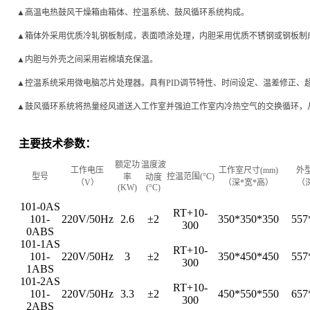
▲
高温电热鼓风干燥箱由箱体、控温系统、鼓风循环系统构成。
▲
箱体外采用优质冷轧钢板制成，表面喷涂处理，内胆采用优质不锈钢或钢板制
▲
内胆与外壳之间采用岩棉填充保温。
▲
控温系统采用微电脑芯片处理器。具有PID调节特性、时间设定、温差修正、
▲
鼓风循环系统将热量经风道送入工作室并强迫工作室内冷热空气的交换循环，
主要技术参数：
额定功
温度波
工作电压
工作室尺寸
(mm)
外
型号
控温范围
(°C)
率
动度
（
V
）
（深
*
宽
*
高）
（
(KW)
(°C)
101-0AS
RT+10-
101-
220V/50Hz
2.6
±2
350*350*350
557
300
0ABS
101-1AS
RT+10-
101-
220V/50Hz
3
±2
350*450*450
557
300
1ABS
101-2AS
RT+10-
101-
220V/50Hz
3.3
±2
450*550*550
657
300
2ABS