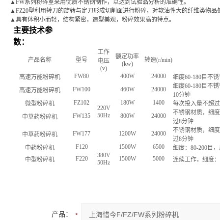
▲
FW系列粉碎室采用优质不锈钢制作，以达到试验品分析的准确性。
▲
FZ20型利用转刀的旋转与定刀形成切削面进行粉碎，对软油性大的纤维类物
▲
具有体积小而轻，结构紧密，造型美观，粉碎效果高的特点。
主要技术参
数：
工作
额定功率
产品名称
型号
转速
(r/min)
电压
(kw)
(v)
FW80
400W
24000
高速万能粉碎机
细度
60-180
目不锈
细度
60-180
目不锈
FW100
460W
24000
高速万能粉碎机
10
分钟
FZ102
180W
1400
微型粉碎机
每次投入量不超
220V
不锈钢材质，细
50Hz
FW135
800W
24000
中草药粉碎机
过
8
分钟
不锈钢材质，细
FW177
1200W
24000
中草药粉碎机
过
8
分钟
F120
1500W
6500
中药粉碎机
细度：
80-200
目，
380V
F220
1500W
5000
中型粉碎机
连续工作，细度
50Hz
产品：