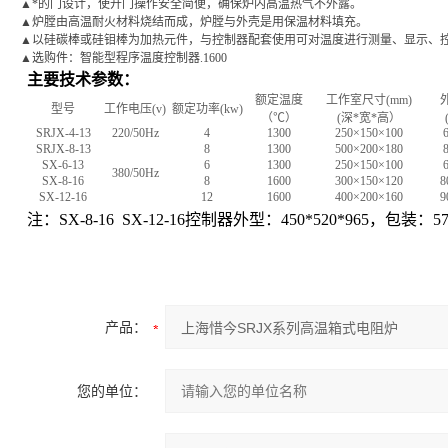
▲
*的门设计，使开门操作安全简便，确保炉内高温热气不外露。
▲
炉膛由高温耐火材料烧结而成，炉膛与外壳是用保温材料填充。
▲
以硅碳棒或硅钼棒为加热元件，与控制器配套使用可对温度进行测量、显示、
▲
选购件：智能型程序温度控制器.1600
主要技术参数：
额定温度
工作室尺寸
(mm)
型号
工作电压
(v)
额定功率
(kw)
（℃）
(
深
*
宽
*
高）
SRJX-4-13
220/50Hz
4
1300
250×150×100
SRJX-8-13
8
1300
500×200×180
SX-6-13
6
1300
250×150×100
380/50Hz
SX-8-16
8
1600
300×150×120
8
SX-12-16
12
1600
400×200×160
9
注：SX-8-16
SX-12-16控制器外型：450*520*965，包装：570
产品：
您的单位：