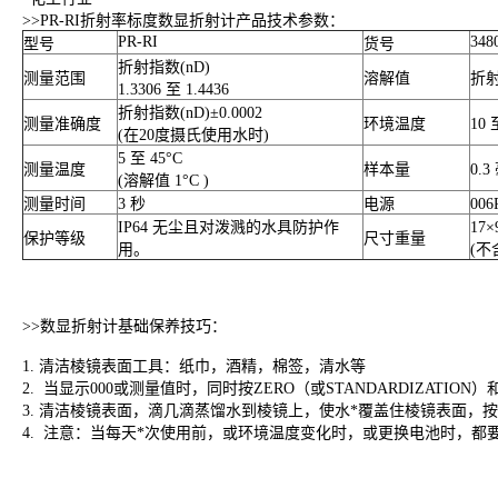
>>
PR-RI折射率标度数显折射计产品技术参数：
PR-RI
348
型号
货号
折射指数(nD)
测量范围
溶解值
折射
1.3306 至 1.4436
折射指数(nD)±0.0002
测量准确度
环境温度
10 
(在20度摄氏使用水时)
5 至 45°C
测量温度
样本量
0.3
(溶解值 1°C )
测量时间
3 秒
电源
006
IP64 无尘且对泼溅的水具防护作
17
保护等级
尺寸重量
用。
(不
>>
数显折射计
基础保养技巧：
1.
清洁棱镜表面工具：纸巾，酒精，棉签，清水等
2.
当显示
000
或测量值时，同时按
ZERO
（或
STANDARDIZATION
）
3.
清洁棱镜表面，滴几滴蒸馏水到棱镜上，使水*覆盖住棱镜表面，按
4.
注意：当每天*次使用前，或环境温度变化时，或更换电池时，都