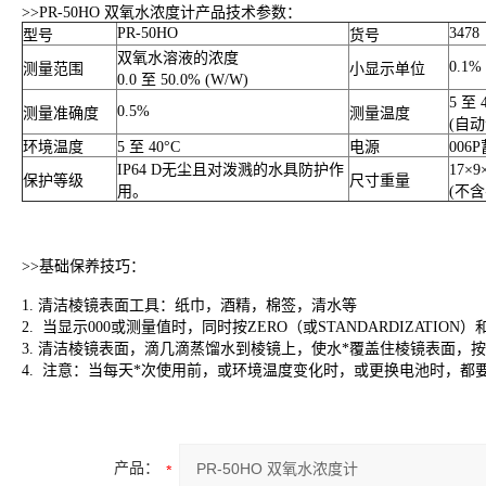
>>
PR-50HO 双氧水浓度计产品技术参数：
PR-50HO
3478
型号
货号
双氧水溶液的浓度
0.1%
测量范围
小显示单位
0.0 至 50.0% (W/W)
5 至 
0.5%
测量准确度
测量温度
(自
环境温度
5 至 40°C
电源
006P
IP64 D无尘且对泼溅的水具防护作
17×
保护等级
尺寸重量
用。
(不
>>
基础保养技巧：
1.
清洁棱镜表面工具：纸巾，酒精，棉签，清水等
2.
当显示
000
或测量值时，同时按
ZERO
（或
STANDARDIZATION
）
3.
清洁棱镜表面，滴几滴蒸馏水到棱镜上，使水*覆盖住棱镜表面，按
4.
注意：当每天*次使用前，或环境温度变化时，或更换电池时，都
产品：