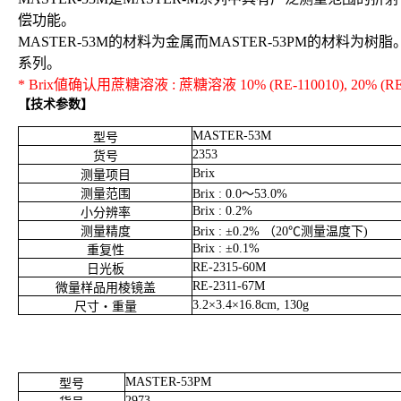
偿功能。
MASTER-53M的材料为金属而MASTER-53PM的材
系列。
* Brix値确认用蔗糖溶液 : 蔗糖溶液 10% (RE-110010), 20% (RE-1100
【技术参数】
MASTER-53M
型号
2353
货号
Brix
测量项目
测量范围
Brix : 0.0
～
53.0%
Brix : 0.2%
小分辨率
测量精度
Brix :
±
0.2%
（
20℃
测量温度下
)
Brix :
±
0.1%
重复性
RE-2315-60M
日光板
RE-2311-67M
微量样品用棱镜盖
3.2
×
3.4
×
16.8cm, 130g
尺寸
・
重量
MASTER-53PM
型号
2973