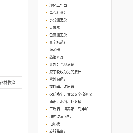
净化工作台
离心机系列
水分测定仪
灭菌器
色度测定仪
真空泵系列
振荡器
蒸馏水器
红外分光测油仪
原子吸收分光光度计
紫外辐照计
,农林牧渔
搅拌器、均质器
农药残留、食品安全检测仪
油浴、水浴、恒温槽
干燥箱、培养箱、马弗炉
超声波清洗机
电热板
旋转粘度计