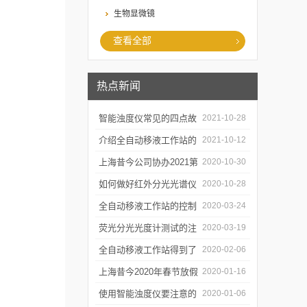
生物显微镜
查看全部
热点新闻
智能浊度仪常见的四点故
2021-10-28
障
介绍全自动移液工作站的
2021-10-12
三种移液方式
上海昔今公司协办2021第
2020-10-30
二届上海沪助科研圈发展
如何做好红外分光光谱仪
2020-10-28
年会
的防潮工作
全自动移液工作站的控制
2020-03-24
软件有哪些特点
荧光分光光度计测试的注
2020-03-19
意事项有哪些
全自动移液工作站得到了
2020-02-06
广泛的应用
上海昔今2020年春节放假
2020-01-16
通知
使用智能浊度仪要注意的
2020-01-06