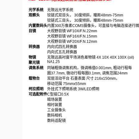
光学系统
无限远光学系统
观察头
铰链式双目头， 30度倾斜，瞳距48mm-75mm
铰链式三目头， 30度倾斜，瞳距48mm-75mm
内置数码头
内置
300万像素COMS摄像头，可直接与电脑连接进行
目镜
大视野目镜 WF10X/F.N.22mm
大视野目镜 WF16X/F.N.15mm
大视野目镜 WF20X/F.N.12mm
转换器
内向式四孔转换器
内向式五孔转换器
物镜
无限远高衬度平场消色差物镜 4X 10X 40X 100X (oil)
NA1.25
聚光镜
调焦系统
同轴粗微调焦机构，微调格值0.001mm, 粗动行程每
圈37.7mm, 微动行程每圈0.1mm, 调焦范围24mm
载物台
双层活动平台 石墨表面 尺寸 216x150mm，
移动范围 75mmx55mm
柯拉照明
外挂式下照明系统 3W/LED照明
可选配附件
C型接口0.5X
暗场装置
相衬装置
工业摄像头
数码相机
数码适配镜