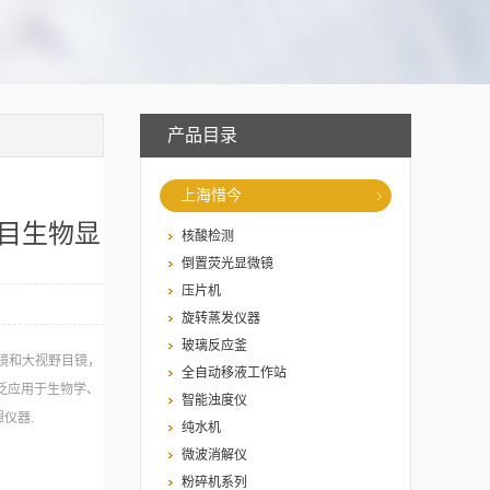
产品目录
上海惜今
双目生物显
核酸检测
倒置荧光显微镜
压片机
旋转蒸发仪器
玻璃反应釜
物镜和大视野目镜，
全自动移液工作站
泛应用于生物学、
智能浊度仪
仪器.
纯水机
微波消解仪
粉碎机系列