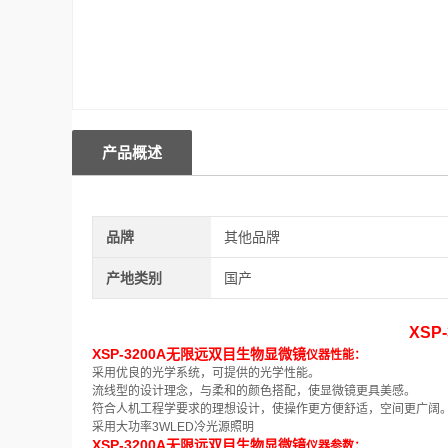
产品概述
品牌
其他品牌
产地类别
国产
XSP
XSP-3200A无限远双目生物显微镜
仪器性能：
采用优良的光学系统，可提供的光学性能。
流线型的设计理念，与柔和的颜色搭配，使显微镜更具美感。
符合人机工程学要求的理想设计，使操作更方便舒适，空间更广阔
采用大功率
3WLED冷光源照明
XSP-3200A无限远双目生物显微镜
仪器参数：