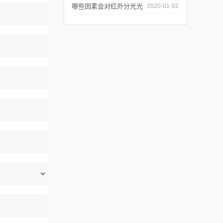
几个要点
哪些因素会对红外分光光
2020-01-02
谱仪造成影响？