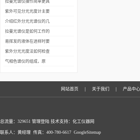
要性
拉曼光谱仪操作简单更具
人性化
紫外可见分光光度计主要
部件,类型,基本性能
介绍红外分光光谱仪的几
种类型
拉曼光谱仪是如何工作的
你知道吗？
易挥发的液体在进样时要
注意哪些问题？
紫外分光光度法如何检查
物质纯度
气相色谱仪的组成，原
理，发展以及应用
|
|
网站首页
关于我们
产品中
总流量：329651
管理登陆
技术支持：化工仪器网
联系人：黄经理 传真：400-780-6617
GoogleSitemap