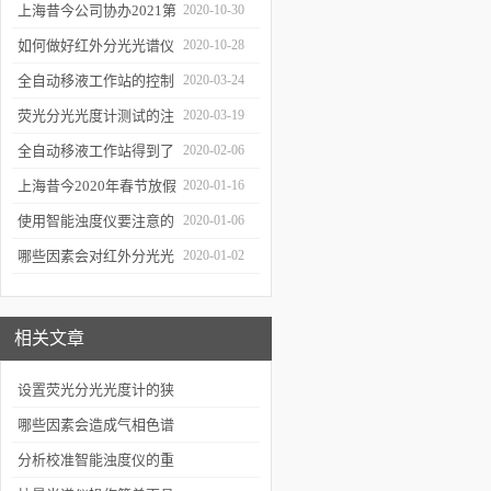
三种移液方式
上海昔今公司协办2021第
2020-10-30
二届上海沪助科研圈发展
如何做好红外分光光谱仪
2020-10-28
年会
的防潮工作
全自动移液工作站的控制
2020-03-24
软件有哪些特点
荧光分光光度计测试的注
2020-03-19
意事项有哪些
全自动移液工作站得到了
2020-02-06
广泛的应用
上海昔今2020年春节放假
2020-01-16
通知
使用智能浊度仪要注意的
2020-01-06
几个要点
哪些因素会对红外分光光
2020-01-02
谱仪造成影响？
相关文章
设置荧光分光光度计的狭
缝要注意哪些事项
哪些因素会造成气相色谱
仪的分析结果产生误差
分析校准智能浊度仪的重