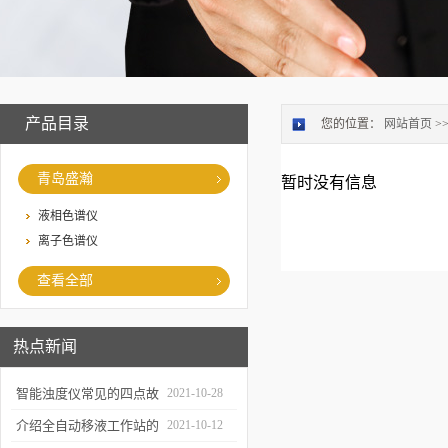
产品目录
您的位置：
网站首页
>
青岛盛瀚
暂时没有信息
液相色谱仪
离子色谱仪
查看全部
热点新闻
智能浊度仪常见的四点故
2021-10-28
障
介绍全自动移液工作站的
2021-10-12