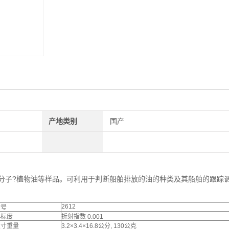
产地类别
国产
高分子?植物油等样品。可利用于判断船舶排放的油的种类及其船舶的跟踪
2612
货号
小标度
折射指数 0.001
尺寸重量
3.2×3.4×16.8公分, 130公克