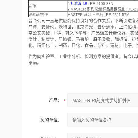
?
标准液 LB
: RE-2100-83N
选件
? MASTER 系列 微量样品用棱镜盖 : RE-2
消耗品/零件
MASTER 系列 日光板 : RE-2311-57M
昔今公司一直与供应商保持良好的合作关系，不断引进各
岛津，安捷伦，沃特世，北京海光，普析通用，上海佑科
京盈安美诚，IKA，巩义予华等，产品涵盖计量仪器，实
度计，粘度计，显微镜，马弗炉，原子吸收，酶标仪，拉
化，精细化工，制药，日化，食品，涂料，建材，电子，
作为向实验室、工业中分析、检测方案的提供者，昔今以
承诺。
产品：
您的单位：