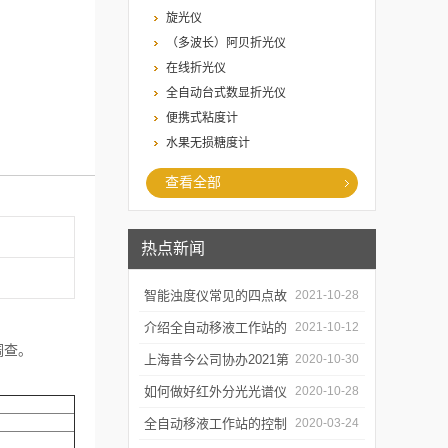
旋光仪
（多波长）阿贝折光仪
在线折光仪
全自动台式数显折光仪
便携式粘度计
水果无损糖度计
查看全部
热点新闻
智能浊度仪常见的四点故
2021-10-28
障
介绍全自动移液工作站的
2021-10-12
调查。
三种移液方式
上海昔今公司协办2021第
2020-10-30
二届上海沪助科研圈发展
如何做好红外分光光谱仪
2020-10-28
年会
的防潮工作
全自动移液工作站的控制
2020-03-24