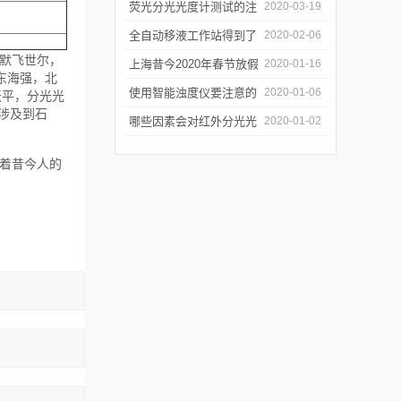
软件有哪些特点
荧光分光光度计测试的注
2020-03-19
意事项有哪些
全自动移液工作站得到了
2020-02-06
默飞世尔，
广泛的应用
上海昔今2020年春节放假
2020-01-16
东海强，北
通知
使用智能浊度仪要注意的
2020-01-06
天平，分光光
涉及到石
几个要点
哪些因素会对红外分光光
2020-01-02
谱仪造成影响？
着昔今人的