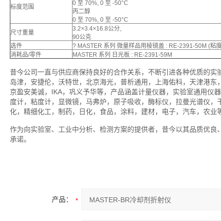
0 至 70%, 0 至 -50°C
标度范围
丙二醇
0 至 70%, 0 至 -50°C
3.2×3.4×16.8公分,
尺寸重量
90公克
选件
? MASTER 系列 微量样品用棱镜盖 : RE-2391-50M 
消耗品/零件
MASTER 系列 日光板 : RE-2391-59M
昔今公司一直与供应商保持良好的合作关系，不断引进各种优质的实
岛津，安捷伦，沃特世，北京海光，普析通用，上海佑科，天津港东
京盈安美诚，IKA，巩义予华等，产品涵盖计量仪器，实验室通用仪
度计，粘度计，显微镜，马弗炉，原子吸收，酶标仪，拉曼光谱仪，
化，精细化工，制药，日化，食品，涂料，建材，电子，汽车，农业
作为向实验室、工业中分析、检测方案的提供者，昔今以其品质优良
承诺。
产品：