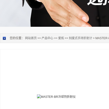
您的位置：
网站首页
>>
产品中心
>>
爱拓
>>
刻度式手持折射计
> MASTE