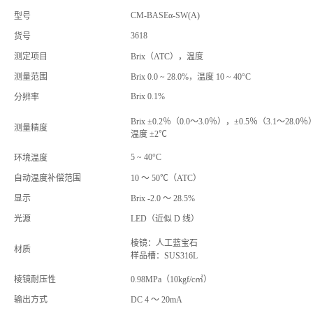
CM-BASEα-SW(A)
型号
3618
货号
测定项目
Brix（ATC），温度
测量范围
Brix 0.0 ~ 28.0%，温度 10 ~ 40°C
Brix 0.1%
分辨率
Brix ±0.2％（0.0～3.0％），±0.5％（3.1～28.0％
测量精度
温度 ±2℃
5 ~ 40°C
环境温度
自动温度补偿范围
10 ～ 50℃（ATC）
显示
Brix -2.0 ～ 28.5%
光源
LED（近似 D 线）
棱镜：人工蓝宝石
材质
样品槽：SUS316L
棱镜耐压性
0.98MPa（10kgf/c㎡）
输出方式
DC 4 ～ 20mA