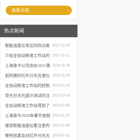
查看全部
热点新闻
智能浊度仪常见的四点故
2021-10-28
障
介绍全自动移液工作站的
2021-10-12
三种移液方式
上海昔今公司协办2021第
2020-10-30
二届上海沪助科研圈发展
如何做好红外分光光谱仪
2020-10-28
年会
的防潮工作
全自动移液工作站的控制
2020-03-24
软件有哪些特点
荧光分光光度计测试的注
2020-03-19
意事项有哪些
全自动移液工作站得到了
2020-02-06
广泛的应用
上海昔今2020年春节放假
2020-01-16
通知
使用智能浊度仪要注意的
2020-01-06
几个要点
哪些因素会对红外分光光
2020-01-02