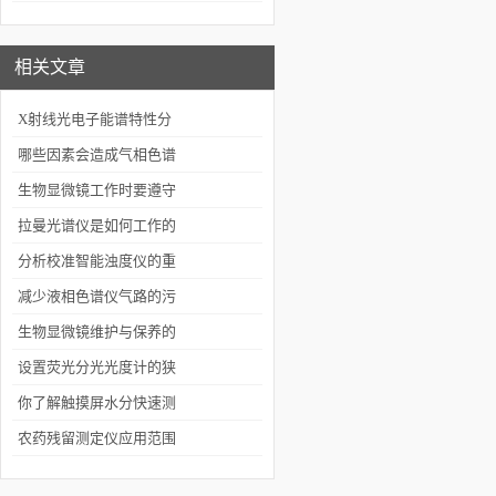
谱仪造成影响？
相关文章
X射线光电子能谱特性分
析及其优缺点
哪些因素会造成气相色谱
仪的分析结果产生误差
生物显微镜工作时要遵守
哪些要求
拉曼光谱仪是如何工作的
你知道吗？
分析校准智能浊度仪的重
要性
减少液相色谱仪气路的污
染有哪些措施
生物显微镜维护与保养的
基本要求
设置荧光分光光度计的狭
缝要注意哪些事项
你了解触摸屏水分快速测
定仪吗？
农药残留测定仪应用范围
及效果