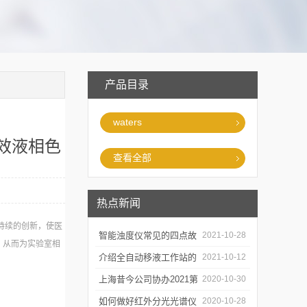
产品目录
waters
超高效液相色
查看全部
热点新闻
、可持续的创新，使医
智能浊度仪常见的四点故
2021-10-28
，从而为实验室相
障
介绍全自动移液工作站的
2021-10-12
三种移液方式
上海昔今公司协办2021第
2020-10-30
二届上海沪助科研圈发展
如何做好红外分光光谱仪
2020-10-28