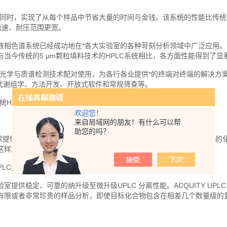
质量的同时，实现了从每个样品中节省大量的时间与金钱。该系统的性能比传
、流速、耐压范围更宽。
液相色谱系统已经成功地在*各大实验室的各种苛刻分析领域中广泛应用。
当今传统的5 μm颗粒填料技术的HPLC系统相比，各方面性能得到了显
特世的光学与质谱检测技术配对使用，为各行各业提供*的终端对终端的解决方
、代谢组学、方法开发、开放式软件和常规筛查等。
开传统HPLC分离局限束缚进行更加深入探索。
欢迎您！
。
来自局域网的朋友！有什么可以帮
助您的吗？
中的重要需求提供了强有力的解决方案；它可成功分析有限的或存在于复杂基质中
这样您将得到详实的信息，从而加速实验室的工作效率。
UPLC分离。
分析实验室提供稳定、可靠的纳升级至微升级UPLC 分离性能。ACQUITY UPLC M
有限或者非常珍贵的样品分析，即使目标化合物包含在相差几个数量级的