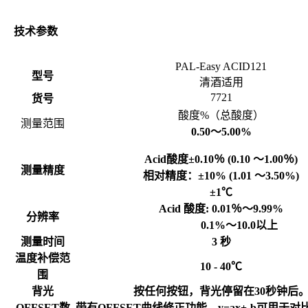
技术参数
PAL-Easy ACID121
型号
清酒适用
7721
货号
酸度
%
（总酸度）
测量范围
0.50
～
5.00%
Acid
酸度±
0.10
％
(0.10
～
1.00
％
)
测量精度
相对精度：±
10% (1.01
～
3.50%)
±
1
℃
Acid
酸度
: 0.01
％～
9.99%
分辨率
0.1%
～
10.0
以上
测量时间
3
秒
温度补偿范
10 - 40
℃
围
背光
按任何按钮，背光停留在
30
秒钟后
OFFSET
数
带有
OFFSET
曲线修正功能，
y=ax+-b
可用于对