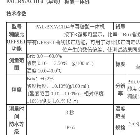
PAL-BX/ACID 4
（草莓）
糖酸一体机
技术参数
型号
PAL-BX/ACID4
草莓糖酸一体机
货号
糖酸比
按下
R
键即可显示，比率
= Brix/
酸
OFFSET
带有
OFFSET
曲线修正功能，可用于对比修正滴定
功能
位产生的数值偏差，使测试结果同步
Brix 0.0
—
60.0%
测量范
酸度
0.10
—
3.50
%
(g/100 ml )
标度
围
温度
10.0-40.0
℃
Brix
：±
0.2%
Brix
酸度精度：±
0.10%(g/100 ml )
分辨
酸度
0
精度
(
酸度范围
0.10
—
1.00%)
，相对精度
率
糖酸
±
10% (
酸度
1.01%
以上
)
测量时
温度
3
秒
间
范围
55.3(
防水等
IP 65
规格
级