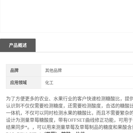
产品概述
品牌
其他品牌
应用领域
化工
为了方便更多的农业、水果行业的客户快速检测糖酸比，提
认识到不仅仅需要检测糖度，还需要检测酸度，合适的糖酸
一体机，不仅可以同时检测水果的糖酸比，而且不需要繁杂
设计为测量草莓糖酸度，
带有
OFFSET
曲线修正功能，可用于
结果同步*。，可以用来测量草莓及草莓制品的糖度和果酸含