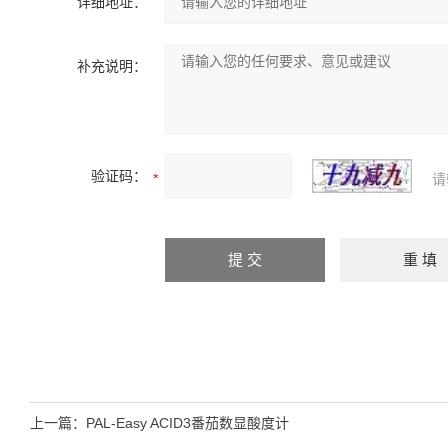
详细地址：
补充说明：
验证码：
请
上一篇：
PAL-Easy ACID3番茄数显酸度计