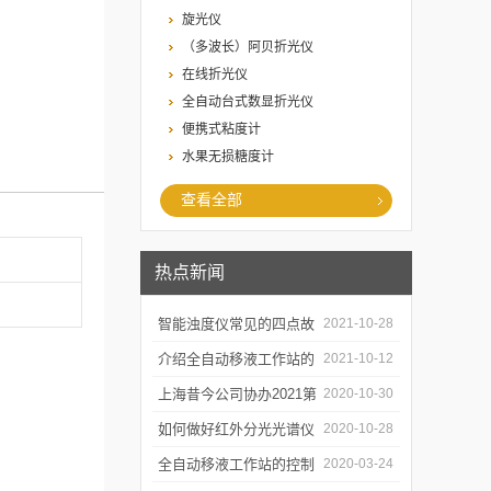
旋光仪
（多波长）阿贝折光仪
在线折光仪
全自动台式数显折光仪
便携式粘度计
水果无损糖度计
查看全部
热点新闻
智能浊度仪常见的四点故
2021-10-28
障
介绍全自动移液工作站的
2021-10-12
三种移液方式
上海昔今公司协办2021第
2020-10-30
二届上海沪助科研圈发展
如何做好红外分光光谱仪
2020-10-28
年会
的防潮工作
全自动移液工作站的控制
2020-03-24