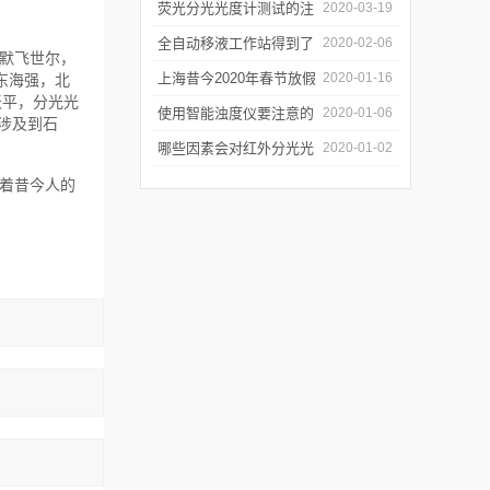
软件有哪些特点
荧光分光光度计测试的注
2020-03-19
意事项有哪些
全自动移液工作站得到了
2020-02-06
默飞世尔，
广泛的应用
上海昔今2020年春节放假
2020-01-16
东海强，北
天平，分光光
通知
使用智能浊度仪要注意的
2020-01-06
涉及到石
几个要点
哪些因素会对红外分光光
2020-01-02
谱仪造成影响？
着昔今人的