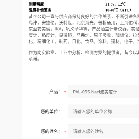
测量精度
±1
%
，±2
℃
温度补偿范围
10-40
℃（
ATC
）
昔今公司一直与供应商保持良好的合作关系，不断引进各
岛津，安捷伦，沃特世，北京海光，普析通用，上海佑科
京盈安美诚，IKA，巩义予华等，产品涵盖计量仪器，实
度计，粘度计，显微镜，马弗炉，原子吸收，酶标仪，拉
化，精细化工，制药，日化，食品，涂料，建材，电子，
作为向实验室、工业中分析、检测方案的提供者，昔今以
承诺。
产品：
您的单位：
您的姓名：