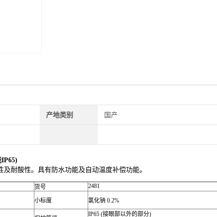
产地类别
国产
P65)
性及耐酸性。具有防水功能及自动温度补偿功能。
2481
货号
小标度
氯化钠 0.2%
IP65 (接眼部以外的部分)