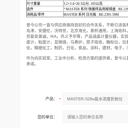
尺寸重量
3.2×3.4×20.3公分, 105公克
选件
? MASTER 系列 微量样品用棱镜盖 : RE-2
消耗品/零件
MASTER 系列 日光板 : RE-2391-59M
昔今公司一直与供应商保持良好的合作关系，不断引进各
岛津，安捷伦，沃特世，北京海光，普析通用，上海佑科
京盈安美诚，IKA，巩义予华等，产品涵盖计量仪器，实
度计，粘度计，显微镜，马弗炉，原子吸收，酶标仪，拉
化，精细化工，制药，日化，食品，涂料，建材，电子，
作为向实验室、工业中分析、检测方案的提供者，昔今以
承诺。
产品：
您的单位：