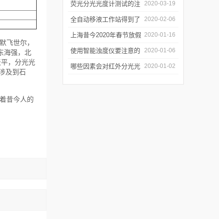
软件有哪些特点
荧光分光光度计测试的注
2020-03-19
意事项有哪些
全自动移液工作站得到了
2020-02-06
广泛的应用
上海昔今2020年春节放假
2020-01-16
默飞世尔，
通知
使用智能浊度仪要注意的
2020-01-06
东海强，北
天平，分光光
几个要点
哪些因素会对红外分光光
2020-01-02
涉及到石
谱仪造成影响？
着昔今人的