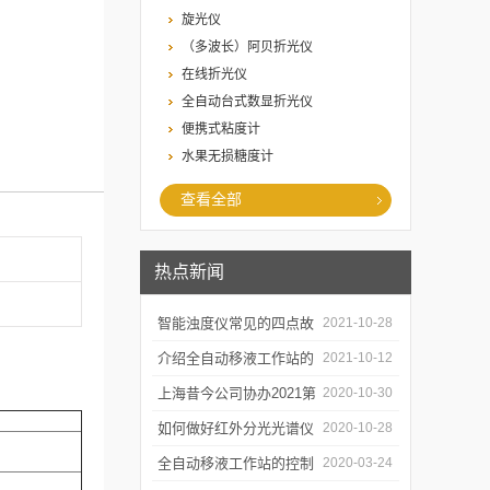
旋光仪
（多波长）阿贝折光仪
在线折光仪
全自动台式数显折光仪
便携式粘度计
水果无损糖度计
查看全部
热点新闻
智能浊度仪常见的四点故
2021-10-28
障
介绍全自动移液工作站的
2021-10-12
三种移液方式
上海昔今公司协办2021第
2020-10-30
二届上海沪助科研圈发展
如何做好红外分光光谱仪
2020-10-28
年会
的防潮工作
全自动移液工作站的控制
2020-03-24