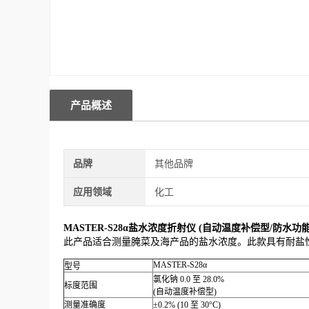
产品概述
品牌
其他品牌
应用领域
化工
MASTER-S28α盐水浓度折射仪 (自动温度补偿型/防水功能I
此产品适合测量腌菜及海产品的盐水浓度。此款具有耐盐
MASTER-S28α
型号
氯化钠 0.0 至 28.0%
标度范围
(自动温度补偿型)
测量准确度
±0.2% (10 至 30°C)