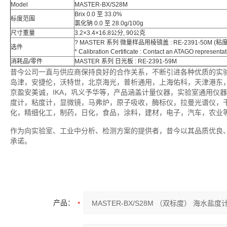
Model
MASTER-BX/S28M
Brix 0.0 至 33.0%
标度范围
氯化钠
0.0 至 28.0g/100g
尺寸重量
3.2×3.4×16.8公分, 90公克
? MASTER 系列 微量样品用棱镜盖 : RE-2391-50M 
选件
* Calibration Certificate : Contact an ATAGO representati
消耗品/零件
MASTER 系列 日光板 : RE-2391-59M
昔今公司一直与供应商保持良好的合作关系，不断引进各种优质的实
岛津，安捷伦，沃特世，北京海光，普析通用，上海佑科，天津港东
京盈安美诚，IKA，巩义予华等，产品涵盖计量仪器，实验室通用仪
度计，粘度计，显微镜，马弗炉，原子吸收，酶标仪，拉曼光谱仪，
化，精细化工，制药，日化，食品，涂料，建材，电子，汽车，农业
作为向实验室、工业中分析、检测方案的提供者，昔今以其品质优良
承诺。
产品：