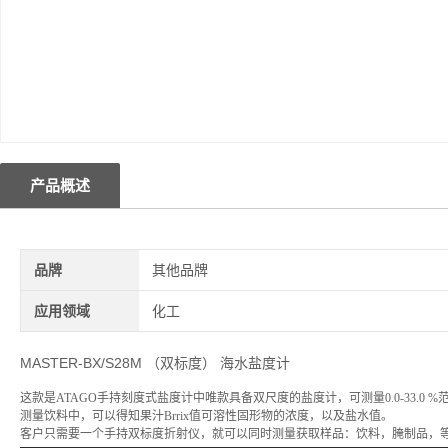
产品概述
品牌
其他品牌
应用领域
化工
MASTER-BX/S28M （双标度） 海水盐度计
这款是ATAGO手持刻度式盐度计中唯款具备双尺度的盐度计，可测量
0.0-33.0
%范
测量饮料中
，可以得知
果汁Brrix值可溶性固形物的
浓度
，
以及
盐
水值
。
客户只需要一个手持双标度折射仪，就可以同时测量获取样品：饮料，腌制品，