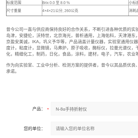
标度范围
Brix 0.0 至 8.0 %
小标
尺寸重量
4×4×21公分, 260公克
消耗
昔今公司一直与供应商保持良好的合作关系，不断引进各种优质的实
岛津，安捷伦，沃特世，北京海光，普析通用，上海佑科，天津港东
京盈安美诚，IKA，巩义予华等，产品涵盖计量仪器，实验室通用仪
度计，粘度计，显微镜，马弗炉，原子吸收，酶标仪，拉曼光谱仪，
化，精细化工，制药，日化，食品，涂料，建材，电子，汽车，农业
作为向实验室、工业中分析、检测方案的提供者，昔今以其品质优良
承诺。
产品：
您的单位：