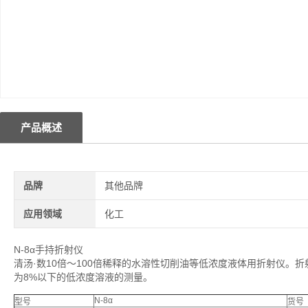
产品概述
品牌
其他品牌
应用领域
化工
N-8α手持折射仪
清汤·数10倍～100倍稀释的水溶性切削油等低浓度液体用折射仪。折
为8%以下的低浓度溶液的测量。
N-8α
型号
货号