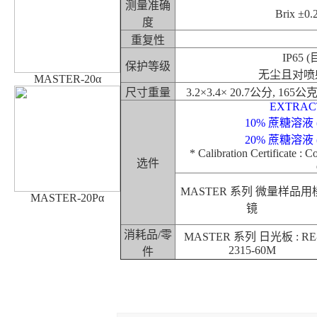
测量准确
Brix
±0.
度
重复性
IP65
保护等级
无尘且对喷
MASTER-20
α
尺寸重量
3.2
×3.4× 20.7公分, 165公
EXTRAC
10%
蔗糖溶液 
20%
蔗糖溶液 
* Calibration Certificate : 
选件
MASTER 系列 微量样品用
MASTER-20P
α
镜
消耗品/零
MASTER
系列 日光板 : RE
2315-60M
件