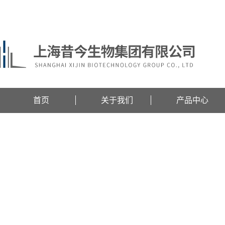
欢迎访问上海昔今生物集团有限公司网站！
首页
关于我们
产品中心