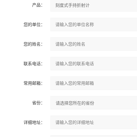
产品：
您的单位：
您的姓名：
联系电话：
常用邮箱：
省份：
详细地址：