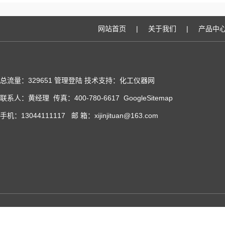
网站首页
|
关于我们
|
产品中
总流量：329651
管理登陆
技术支持：化工仪器网
联系人：黄经理 传真：400-780-6617
GoogleSitemap
手机：13044111117 邮 箱：xijinjituan@163.com