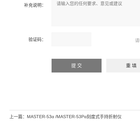
补充说明：
验证码：
请
上一篇：
MASTER-53α /MASTER-53Pα刻度式手持折射仪