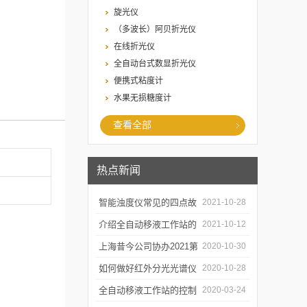
旋光仪
（多波长）阿贝折光仪
在线折光仪
全自动台式数显折光仪
便携式粘度计
水果无损糖度计
查看全部
热点新闻
智能浊度仪常见的四点故
2021-10-28
障
介绍全自动移液工作站的
2021-10-12
三种移液方式
上海昔今公司协办2021第
2020-10-30
二届上海沪助科研圈发展
如何做好红外分光光谱仪
2020-10-28
年会
的防潮工作
全自动移液工作站的控制
2020-03-24