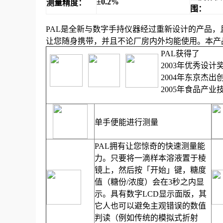
±
0.2%
测量精度：
围：
PAL
是全新与数字手持仪器经过重新设计的产品，
让您随身携带，并且不论厂房内外均能使用。本产
PAL
获得了
2003
年优秀设计
2004
年东京杰出
2005
年食品产业
单手便能进行测量
PAL
拥有让您惊奇的快速测量能
力。只要将一滴样本溶液置于棱
镜上，然后按「开始」键，糖度
值（糖份
/
浓度）会在
3
秒之内显
示。具有数字
LCD
显示面版，其
它人也可以避免主观错误的数值
判读（例如传统的模拟式折射