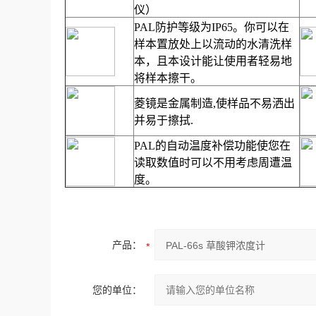
仪）
PAL
防护等级为
IP65
。你可以在
样本置放处上以流动的水清洗样
本，且本设计能让使用者轻易地
将样本擦干。
菱镜是金属制造
,
使样品不易洒出
并易于擦拭
.
PAL
的自动温度补偿功能使您在
读取数值时可以不用考虑周遭温
度。
产品：
您的单位：