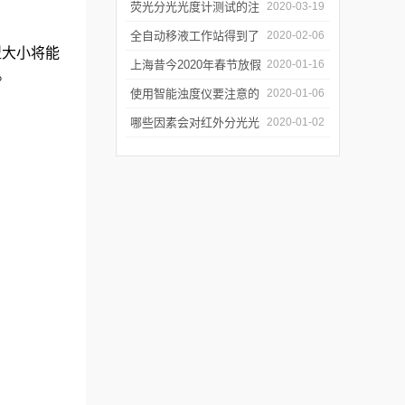
软件有哪些特点
荧光分光光度计测试的注
2020-03-19
意事项有哪些
全自动移液工作站得到了
2020-02-06
型大小将能
广泛的应用
上海昔今2020年春节放假
2020-01-16
。
通知
使用智能浊度仪要注意的
2020-01-06
几个要点
哪些因素会对红外分光光
2020-01-02
谱仪造成影响？