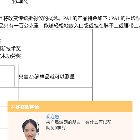
10-40
℃
且将改变传统折射仪的概念。
PAL
的产品特色如下
: PAL
的袖珍
品只有一百公克重，能够轻松地放入口袋或挂在脖子上或腰带上
奖
创新技术奖
技术功劳奖
只需
2,3
滴样品就可以测量
PAL
可以在样本加热或烹煮过程
中做高温测量。（所测的糖度值
欢迎您！
在几次重复测量后会逐渐稳
来自局域网的朋友！有什么可以帮
助您的吗？
定。）