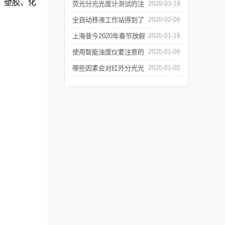
、塑胶、化
软件有哪些特点
荧光分光光度计测试的注
2020-03-19
意事项有哪些
全自动移液工作站得到了
2020-02-06
广泛的应用
上海昔今2020年春节放假
2020-01-16
通知
使用智能浊度仪要注意的
2020-01-06
几个要点
哪些因素会对红外分光光
2020-01-02
谱仪造成影响？