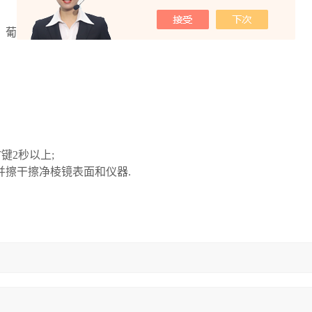
，葡萄干水分折射仪
PAL-Moisture
T
键
2
秒以上
;
并擦干擦净棱镜表面和仪器
.