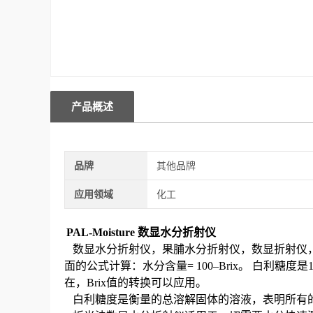
产品概述
品牌
其他品牌
应用领域
化工
PAL-Moisture 数显水分折射仪
数显
水分折射仪，果脯水分折射仪，数显折射仪
面的公式计算：水分含量
= 100–Brix
。
白利糖度是
在，
Brix
值的转换可以应用。
白利糖度是衡量的总溶解固体的溶液，表明所有