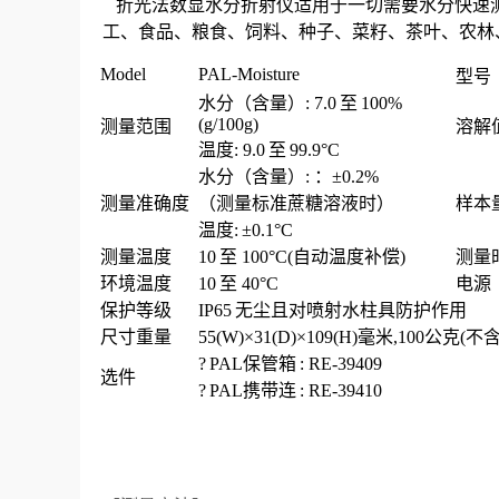
折光法数显水分折射仪适用于一切需要水分快速
工、食品、粮食、饲料、种子、菜籽、茶叶、农林
Model
PAL-Moisture
型号
水分（含量）
: 7.0
至
100%
(g/100g)
测量范围
溶解
温度
: 9.0
至
99.9
°
C
水分（含量）
:
：
±0.2%
测量准确度
（测量标准蔗糖溶液时）
样本
温度
:
±0.1
°
C
测量温度
10
至
100°C(
自动温度补偿
)
测量
环境温度
10
至
40°C
电源
保护等级
IP65
无尘且对喷射水柱具防护作用
尺寸重量
55(W)×31(D)×109(H)
毫米
,100
公克
(
不
?
PAL
保管箱
: RE-39409
选件
?
PAL
携带连
: RE-39410