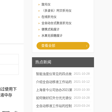
旋光仪
（多波长）阿贝折光仪
在线折光仪
全自动台式数显折光仪
便携式粘度计
水果无损糖度计
查看全部
热点新闻
智能浊度仪常见的四点故
2021-10-28
障
介绍全自动移液工作站的
2021-10-12
通过使用下
三种移液方式
上海昔今公司协办2021第
2020-10-30
溶液中存
二届上海沪助科研圈发展
如何做好红外分光光谱仪
2020-10-28
年会
的防潮工作
全自动移液工作站的控制
2020-03-24