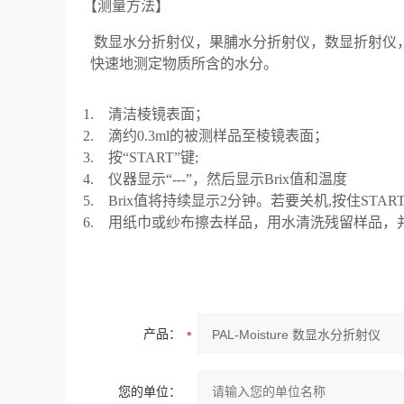
【测量方法】
数显
水分折射仪，果脯水分折射仪，数显折射仪
快速地测定物质所含的水分。
1. 清洁棱镜表面；
2. 滴约
0.3ml
的被测样品至棱镜表面；
3. 按“
START
”键
;
4. 仪器显示“
---
”，然后显示
Brix
值和温度
5. Brix值将持续显示
2
分钟。若要关机
,
按住
STAR
6. 用纸巾或纱布擦去样品，用水清洗残留样品，
产品：
您的单位：