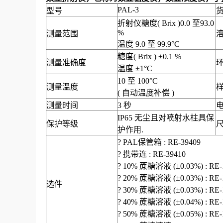
PAL-3
型号
折射仪糖度
( Brix )0.0
至
93.0
%
测量范围
温度
9.0
至
99.9
°
C
糖度
( Brix )
±
0.1 %
测量准确度
温度
±
1
°
C
10
至
100
°
C
测量温度
(
自动温度补偿
)
测量时间
3
秒
IP65
无尘且对喷射水柱具保
保护等级
护作用
.
?
PAL
保管箱
: RE-39409
?
携带连
: RE-39410
?
10%
蔗糖溶液
(
±
0.03%)
: RE
?
20%
蔗糖溶液
(
±
0.03%)
: RE
选件
?
30%
蔗糖溶液
(
±
0.03%)
: RE
?
40%
蔗糖溶液
(
±
0.04%)
: RE
?
50%
蔗糖溶液
(
±
0.05%)
: RE