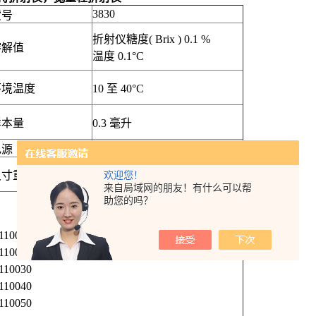
3830
货号
折射仪糖度
( Brix ) 0.1 %
溶解值
温度
0.1
°
C
环境温度
10
至
40
°
C
样本量
0.3
毫升
电源
2
×
AAA
电池
55(W)
×
31(D)
×
109(H)
毫米
, 100
尺寸重量
欢迎您！
公克
(
不含零件的重量
)
来自局域网的朋友！有什么可以帮
助您的吗？
-110010
-110020
-110030
-110040
-110050