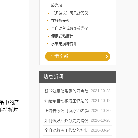
旋光仪
（多波长）阿贝折光仪
在线折光仪
全自动台式数显折光仪
便携式粘度计
水果无损糖度计
查看全部
热点新闻
智能浊度仪常见的四点故
2021-10-28
障
介绍全自动移液工作站的
2021-10-12
品中的产
手持折射
三种移液方式
上海昔今公司协办2021第
2020-10-30
二届上海沪助科研圈发展
如何做好红外分光光谱仪
2020-10-28
年会
的防潮工作
全自动移液工作站的控制
2020-03-24