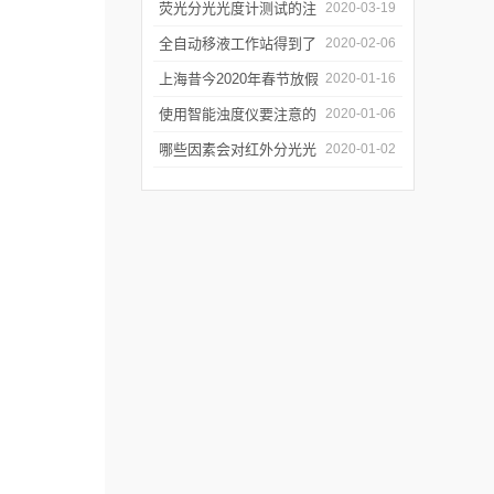
软件有哪些特点
荧光分光光度计测试的注
2020-03-19
意事项有哪些
全自动移液工作站得到了
2020-02-06
广泛的应用
上海昔今2020年春节放假
2020-01-16
通知
使用智能浊度仪要注意的
2020-01-06
几个要点
哪些因素会对红外分光光
2020-01-02
谱仪造成影响？