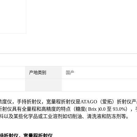
产地类别
国产
浓度仪，手持折射仪，宽量程折射仪是
ATAGO
（爱拓）折射仪产
折射仪
具有全量程和高精度的特点（糖度
( Brix )0.0
至
93.0%
），
料以及某些化学品或工业溶剂如切削油、清洗液和防冻剂等。
持折射仪，宽量程折射仪