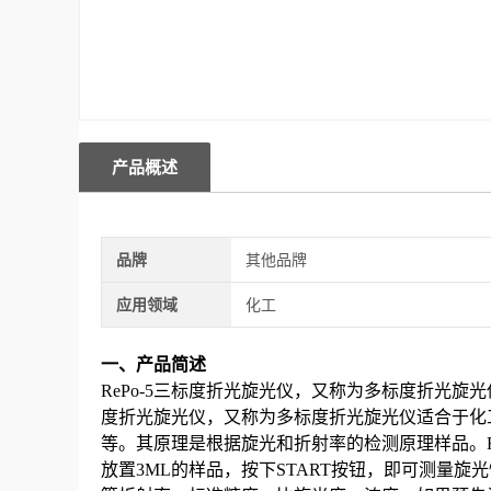
产品概述
品牌
其他品牌
应用领域
化工
一、产品简述
RePo-5三标度
折光旋光仪
，又称为多标度折光旋光
度
折光旋光仪
，又称为多标度折光旋光仪
适合于化
等。
其原理是根据旋光和折射率的检测原理样品。
放置
3ML
的样品，按下
START
按钮，即可测量旋光