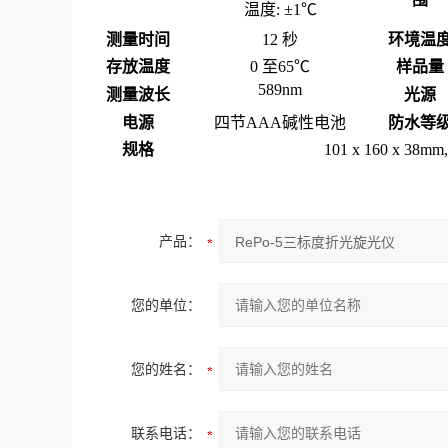
温度
:
±
1
℃
测量时间
12
秒
环境温
存放温度
0
至
65
℃
样品量
589nm
测量波长
光源
电源
四节
AAA
碱性电池
防水等
规格
101 x 160 x 38mm,
产品：
您的单位：
您的姓名：
联系电话：