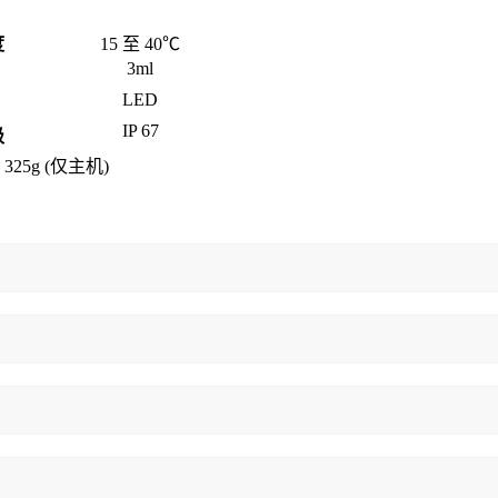
度
15
至
40
℃
3ml
LED
IP 67
级
 325g (
仅主机
)