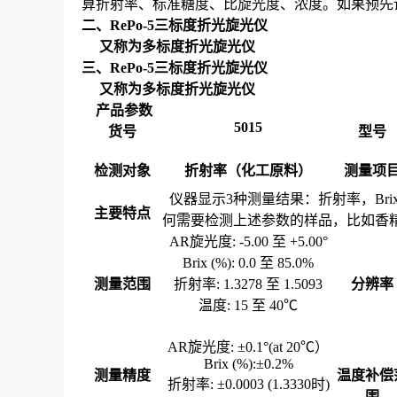
算折射率、标准糖度、比旋光度、浓度。如果预先
二、
RePo-5三标度
折光旋光仪
又称为多标度折光旋光仪
三、
RePo-5三标度
折光旋光仪
又称为多标度折光旋光仪
产品参数
5015
货号
型号
检测对象
折射率（化工原料）
测量项
仪器显示
3
种测量结果：折射率，
Bri
主要特点
何需要检测上述参数的样品，比如香
AR
旋光度
: -5.00
至
+5.00
°
Brix (%): 0.0
至
85.0%
测量范围
折射率
: 1.3278
至
1.5093
分辨率
温度
: 15
至
40
℃
AR
旋光度
:
±
0.1
°
(at 20
℃）
Brix (%):
±
0.2%
测量精度
温度补偿
折射率
:
±
0.0003 (1.3330
时
)
围