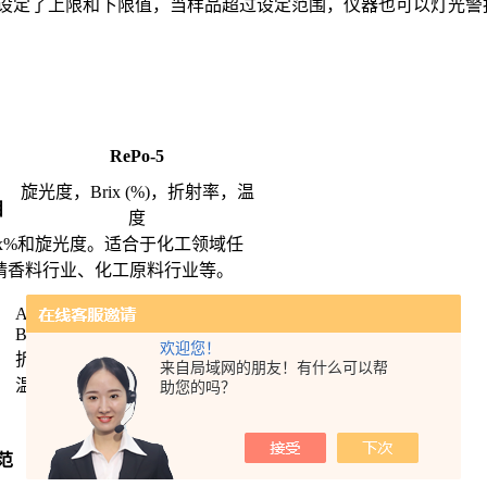
设定了上限和下限值，当样品超过设定范围，仪器也可以灯光警
RePo-5
旋光度，
Brix (%)
，折射率，温
目
度
x%
和旋光度。适合于化工领域任
精香料行业、化工原料行业等。
AR
旋光度
: 0.01
°
Brix (%): 0.1%
欢迎您！
折射率
: 0.0001
来自局域网的朋友！有什么可以帮
温度
: 0.1
℃
助您的吗？
范
Brix (%): 15
至
40
℃