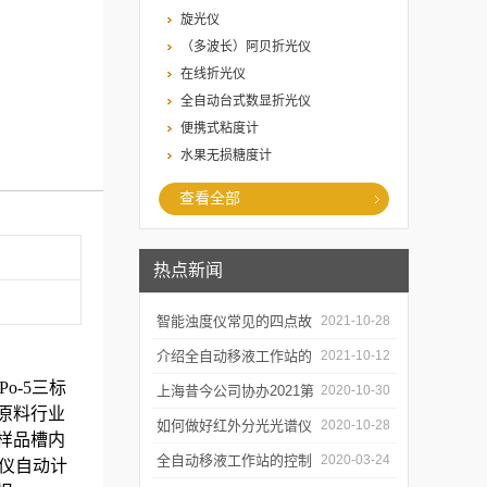
旋光仪
（多波长）阿贝折光仪
在线折光仪
全自动台式数显折光仪
便携式粘度计
水果无损糖度计
查看全部
热点新闻
智能浊度仪常见的四点故
2021-10-28
障
介绍全自动移液工作站的
2021-10-12
ePo-5三标
三种移液方式
上海昔今公司协办2021第
2020-10-30
原料行业
二届上海沪助科研圈发展
如何做好红外分光光谱仪
2020-10-28
样品槽内
年会
的防潮工作
全自动移液工作站的控制
2020-03-24
仪
自动计