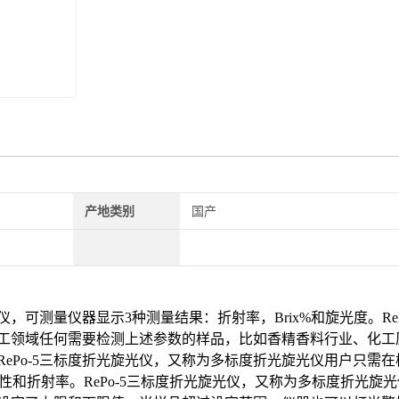
产地类别
国产
仪，
可测量
仪器显示
3
种测量结果：折射率，
Brix%
和旋光度。
R
工领域任何需要检测上述参数的样品，比如香精香料行业、化工
RePo-5三标度
折光旋光仪
，又称为多标度折光旋光仪
用户只需在
性和折射率。
RePo-5三标度
折光旋光仪
，又称为多标度折光旋光