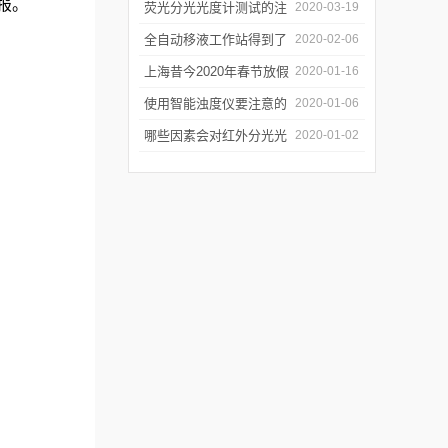
报。
软件有哪些特点
荧光分光光度计测试的注
2020-03-19
意事项有哪些
全自动移液工作站得到了
2020-02-06
广泛的应用
上海昔今2020年春节放假
2020-01-16
通知
使用智能浊度仪要注意的
2020-01-06
几个要点
哪些因素会对红外分光光
2020-01-02
谱仪造成影响？