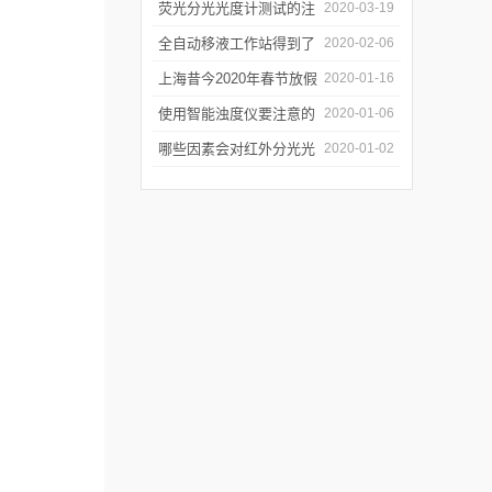
软件有哪些特点
荧光分光光度计测试的注
2020-03-19
意事项有哪些
全自动移液工作站得到了
2020-02-06
广泛的应用
上海昔今2020年春节放假
2020-01-16
通知
使用智能浊度仪要注意的
2020-01-06
几个要点
哪些因素会对红外分光光
2020-01-02
谱仪造成影响？