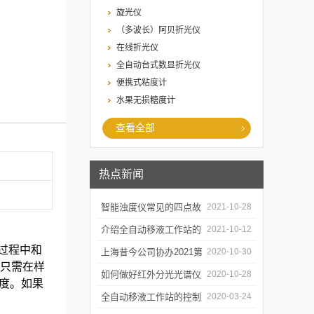
旋光仪
（多波长）阿贝折光仪
在线折光仪
全自动台式数显折光仪
便携式粘度计
水果无损糖度计
查看全部
热点新闻
智能浊度仪常见的四点故
2021-10-28
障
介绍全自动移液工作站的
2021-10-12
过程中和
三种移液方式
上海昔今公司协办2021第
2020-10-30
只需在样
二届上海沪助科研圈发展
如何做好红外分光光谱仪
2020-10-28
度。如果
年会
的防潮工作
全自动移液工作站的控制
2020-03-24