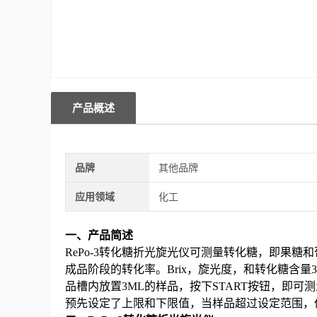
产品概述
品牌
其他品牌
应用领域
化工
一、产品简述
RePo-3转化糖
折光旋光仪
可测量
转化糖，即果糖和
成品阶段的转化率。
Brix
，旋光度，和转化糖含量
3
品槽内放置
3ML
的样品，按下
START
按钮，即可测
预先设定了上限和下限值，当样品超过设定范围，