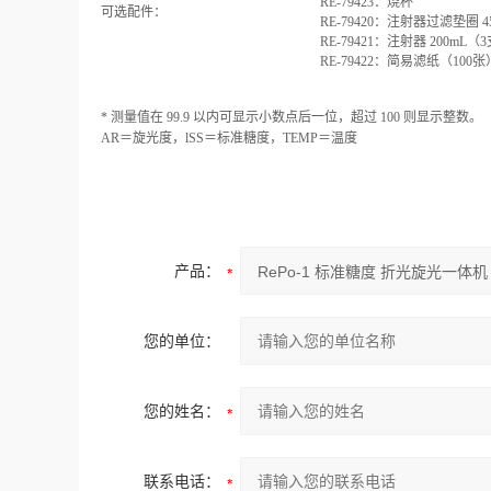
RE-79423：烧杯
可选配件：
RE-79420：注射器过滤垫圈 4
RE-79421：注射器 200mL（
RE-79422：简易滤纸（100张
* 测量值在 99.9 以内可显示小数点后一位，超过 100 则显示整数。
AR＝旋光度，lSS＝标准糖度，TEMP＝温度
产品：
您的单位：
您的姓名：
联系电话：