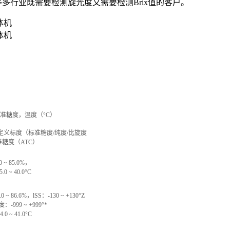
多行业既需要检测旋光度又需要检测Brix值的客户。
体机
体机
标准糖度，温度（°C）
自定义标度（标准糖度/纯度/比旋度
标准糖度（ATC）
0 ~ 85.0%，
0 ~ 40.0°C
.0 ~ 86.6%，lSS：-130 ~ +130°Z
-999 ~ +999°*
0 ~ 41.0°C