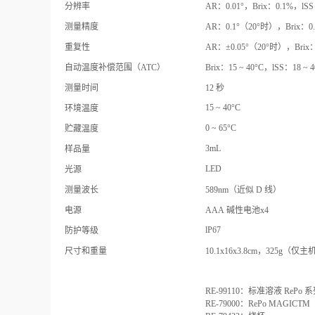
分辨率
AR：0.01°，Brix：0.1%，lS
测量精度
AR：0.1°（20°时），Brix：
重复性
AR：±0.05°（20°时），Brix
自动温度补偿范围（ATC）
Brix：15 ~ 40°C，lSS：18 ~
测量时间
12 秒
15 ~ 40°C
环境温度
0 ~ 65°C
贮藏温度
3mL
样品量
LED
光源
测量波长
589nm（近似 D 线）
电源
AAA 碱性电池x4
lP67
防护等级
尺寸和重量
10.1x16x3.8cm，325g（仅主
RE-99110：标准溶液 RePo 
RE-79000：RePo MAGIC
TM