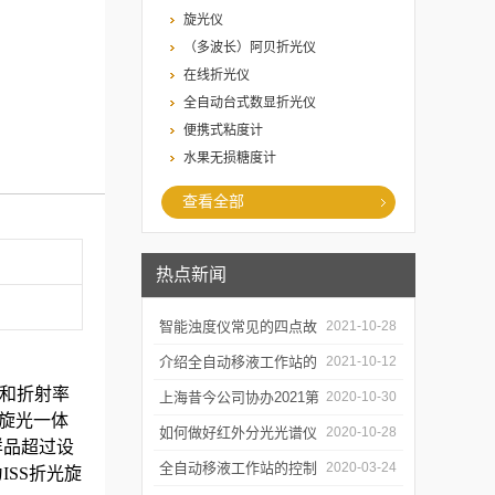
旋光仪
（多波长）阿贝折光仪
在线折光仪
全自动台式数显折光仪
便携式粘度计
水果无损糖度计
查看全部
热点新闻
智能浊度仪常见的四点故
2021-10-28
障
介绍全自动移液工作站的
2021-10-12
光和折射率
三种移液方式
上海昔今公司协办2021第
2020-10-30
折光旋光一体
二届上海沪助科研圈发展
如何做好红外分光光谱仪
2020-10-28
样品超过设
年会
的防潮工作
全自动移液工作站的控制
2020-03-24
ISS折光旋