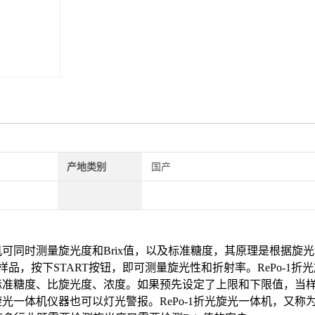
产地类别
国产
机
可同时测量旋光度和Brix值，以及标准糖度，其原理是根据旋
样品，按下START按钮，即可测量旋光性和折射率。
RePo-1
标准糖度、比旋光度、浓度。如果预先设定了上限和下限值，当
旋光一体机
仪器也可以灯光警报。
RePo-1折光旋光一体机
，又称为