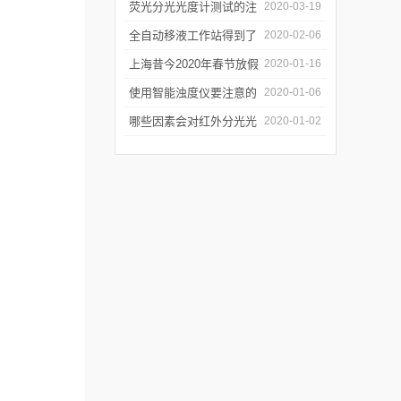
软件有哪些特点
荧光分光光度计测试的注
2020-03-19
意事项有哪些
全自动移液工作站得到了
2020-02-06
广泛的应用
上海昔今2020年春节放假
2020-01-16
通知
使用智能浊度仪要注意的
2020-01-06
几个要点
哪些因素会对红外分光光
2020-01-02
谱仪造成影响？