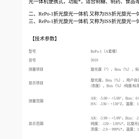
光一体机
便携式，功能*，适合制糖、制药、食品等
二、
RePo-1折光旋光一体机
又称为ISS折光旋光一
三、
RePo-1折光旋光一体机
又称为ISS折光旋光一
【技术参数】
型号
RePo-1（A套餐）
5010
货号
测量项目
旋光度（°），Brix（%），
旋光度，Brix（%），用户
显示项目
/浓度），Brix（%）/纯度/
AR：-5.00 ~ +5.00°，Brix：0.
测量范围
lSS：-130 ~ +130°Z，温度：15.
AR：-5.99 ~ +5.99°，Brix：-2
显示范围
纯度：-120 ~ 120%*，比旋光度：
浓度：-2.0 ~ 999%*，温度：14.