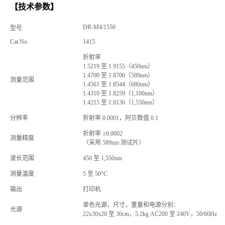
【
技术参数】
DR-M4/1550
型号
Cat.No.
1415
折射率
1.5219
至
1.9155（450nm）
1.4700
至
1.8700（589nm）
测量范围
1.4561
至
1.8544（680nm）
1.4310
至
1.8259（1,100nm）
1.4215
至
1.8136（1,550nm）
分辨率
折射率
0.0001，阿贝数值
0.1
折射率
±0.0002
测量精度
（采用
589nm
测试片）
波长范围
450
至
1,550nm
测量温度
5
至
50°C
输出
打印机
单色光源，尺寸，重量和电源分别：
光源
22x30x20
至
30cm，5.2kg
AC200
至
240V，50/60Hz