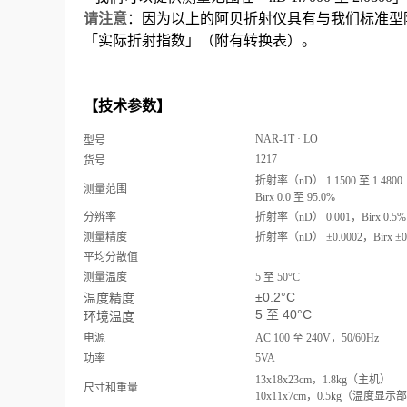
请注意
：因为以上的阿贝折射仪具有与我们标准型阿
「实际折射指数」（附有转换表）。
【技术参数】
NAR-1T
·
LO
型号
1217
货号
折射率（nD）
1.1500
至
1.4800
测量范围
Birx
0.0
至
95.0%
分辨率
折射率（nD）
0.001，Birx
0.5%
测量精度
折射率（nD）
±0.0002，Birx
±0
平均分散值
测量温度
5
至
50°C
±0.2°C
温度精度
5 至 40°C
环境温度
电源
AC
100
至
240V，50/60Hz
5VA
功率
13x18x23cm，1.8kg（主机）
尺寸和重量
10x11x7cm，0.5kg（温度显示