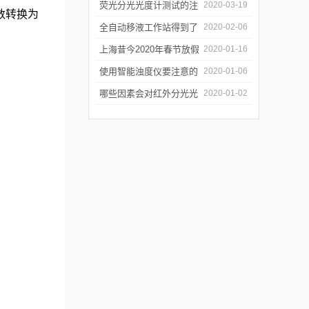
软件有哪些特点
荧光分光光度计测试的注
2020-03-19
数转换为
意事项有哪些
全自动移液工作站得到了
2020-02-06
广泛的应用
上海昔今2020年春节放假
2020-01-16
通知
使用智能浊度仪要注意的
2020-01-06
几个要点
哪些因素会对红外分光光
2020-01-02
谱仪造成影响？