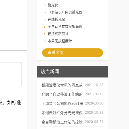
旋光仪
（多波长）阿贝折光仪
在线折光仪
全自动台式数显折光仪
便携式粘度计
水果无损糖度计
查看全部
热点新闻
智能浊度仪常见的四点故
2021-10-28
障
介绍全自动移液工作站的
2021-10-12
射仪。如标准
三种移液方式
上海昔今公司协办2021第
2020-10-30
二届上海沪助科研圈发展
如何做好红外分光光谱仪
2020-10-28
年会
的防潮工作
全自动移液工作站的控制
2020-03-24