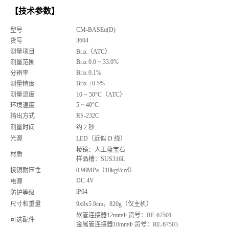
【
技术参数】
CM-BASEα(D)
型号
3604
货号
测量项目
Brix（ATC）
Brix 0.0 ~ 33.0%
测量范围
Brix 0.1%
分辨率
Brix ±0.5%
测量精度
测量温度
10 ~ 50°C（ATC）
5 ~ 40°C
环境温度
RS-232C
输出方式
测量时间
约 2 秒
光源
LED（近似 D 线）
棱镜：人工蓝宝石
材质
样品槽：SUS316L
棱镜耐压性
0.98MPa（10kgf/c㎡）
DC 4V
电源
lP64
防护等级
尺寸和重量
9x9x5.9cm，820g（仅主机）
软管连接器12mmΦ 货号：RE-67501
可选配件
金属管连接器10mmΦ 货号：RE-67503