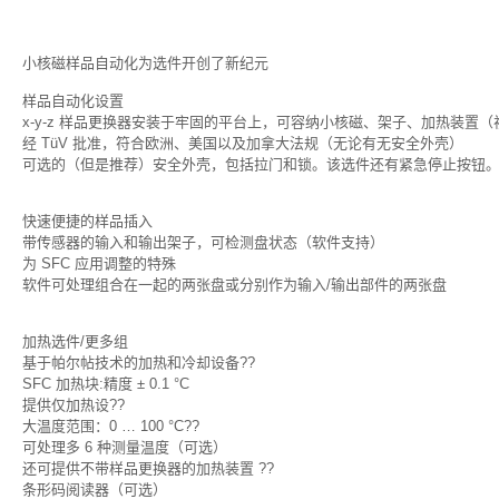
小核磁样品自动化为选件开创了新纪元
样品自动化设置
x-y-z 样品更换器安装于牢固的平台上，可容纳小核磁、架子、加热装置（
经 TüV 批准，符合欧洲、美国以及加拿大法规（无论有无安全外壳）
可选的（但是推荐）安全外壳，包括拉门和锁。该选件还有紧急停止按钮
快速便捷的样品插入
带传感器的输入和输出架子，可检测盘状态（软件支持）
为 SFC 应用调整的特殊
软件可处理组合在一起的两张盘或分别作为输入/输出部件的两张盘
加热选件/更多组
基于帕尔帖技术的加热和冷却设备??
SFC 加热块:精度 ± 0.1 °C
提供仅加热设??
大温度范围：0 … 100 °C??
可处理多 6 种测量温度（可选）
还可提供不带样品更换器的加热装置 ??
条形码阅读器（可选）