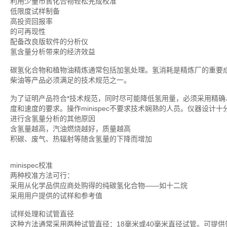
利用少量市售化合物轻松完成校准
低限度试样制备
高投资回报率
的可再现性
配备改良版软件的分析仪
氢含量分析带来的经济效益
碳氢化合物和植物油精炼通常包括加氢处理。氢消耗是精炼厂的重要
柴油等产品必须满足的技术规范之一。
为了证明产品符合*技术规范，同时尽可能降低氢用量，必须采用精确、
度和速度的要求。操作minispec不要求技术娴熟的人员。仪器设计
进行含氢量分析的其他原因
含氢量越高，汽油燃烧越好，质量越高
积碳、废气、热辐射等随含氢量的下降而增加
minispec校准
两种校准方法可行：
采用从化学品供应商处购得的纯碳氢化合物——如十二烷
采用用户提供的试样和参考值
试样处理和试管直径
这种方法通常采用两种试管直径：18毫米或40毫米直径试管。可提供带