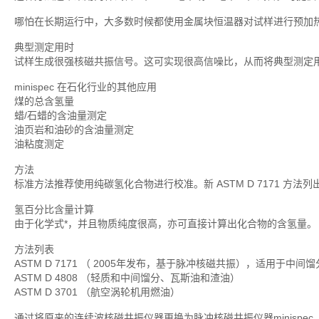
哪怕在长期运行中，大多数时候都使用金属块恒温器对试样进行预加
典型测定用时
试样生成很强核磁共振信号。这可实现很高信噪比，从而将典型测定
minispec 在石化行业的其他应用
煤的总含氢量
蜡/石蜡的含油量测定
油页岩和油砂的含油量测定
油粘度测定
方法
标准方法推荐使用纯碳氢化合物进行校准。新 ASTM D 7171 方
氢百分比含量计算
由于化学式*，并且物质纯度很高，亦可直接计算出化合物的含氢量。
方法列表
ASTM D 7171 （ 2005年发布，基于脉冲核磁共振），适用于中间
ASTM D 4808 （轻质和中间馏分、瓦斯油和渣油）
ASTM D 3701 （航空涡轮机用燃油）
通过将原来的连续波核磁共振仪器更换为脉冲核磁共振仪器minispec，可以