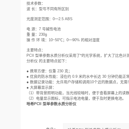
技术参数：
波 长：型号不同有所区别
光度测定范围：0一2.5 ABS
电 源：7 号碱性电池
重 量：230g
操 作 环 境：10~50℃；0一90% 的相对湿度
主要特点：
PCII 型单参数水质分析仪采用了*的光学系统，扩大了比色计
分析仪 的主要特点如下：
● 携带方便：仅重 230 克；
● 优良的防水性能：浸在约 0.9 米的水中长达 30 分钟仍能正
● 数据记录功能：允许用户存储和调用10个近的数据点，无
● 大屏幕显示屏：
（1）带背景照明功能，当光线较暗时，便于查看屏幕上的读
（2）电量显示图标，可指示电池电量，便于及时更换电池。
哈希PCII 型单参数水质分析仪