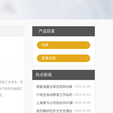
产品目录
哈希
查看全部
热点新闻
其他工业净水、饮
智能浊度仪常见的四点故
2021-10-28
线产品系列涵盖实
障
介绍全自动移液工作站的
2021-10-12
试。
三种移液方式
上海昔今公司协办2021第
2020-10-30
二届上海沪助科研圈发展
如何做好红外分光光谱仪
2020-10-28