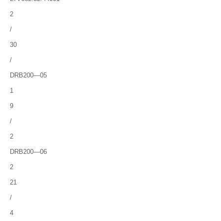
2
/
30
/
DRB200―05
1
9
/
2
DRB200―06
2
21
/
4