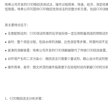
哈希公司开发的COD微回流测试法，操作过程简单、快速、经济，测定结
低限度。哈希公司可提供COD微回流测试法的完整分析方案，包括COD消
其主要特点在于：
● 无需配制试剂：COD测试所需的化学组份按一定比例制备而成的预制试
● 省时：整个测定过程，包括水样的消解、比色测定等步骤，所需时间不足
● 紧凑的消解装置：哈希公司开发的COD消解器替代了传统COD回流装置
● 对环境产生的二次污染小：微回流法只需要少量试剂，精心设计的试剂
● 操作简单、易学：图文并茂的操作指南便于在较短时间内掌握COD的分
1．COD微回流法分析步骤：