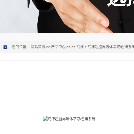
您的位置：
网站首页
>>
产品中心
>> >>
岛津
> 岛津超监界流体萃取/色谱系