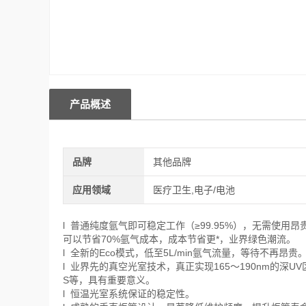
产品概述
品牌
其他品牌
应用领域
医疗卫生,电子/电池
l 普通纯度氩气即可稳定工作（≥99.95%），无需使用昂
可以节省70%氩气成本，成本节省更*，业界绿色潮流。
l 全新的Eco模式，低至5L/min氩气流量，等待不再昂贵
l 业界先的真空光室技术，真正实现165～190nm的深UV
S等，具有重要意义。
l 恒温光室系统保证的稳定性。