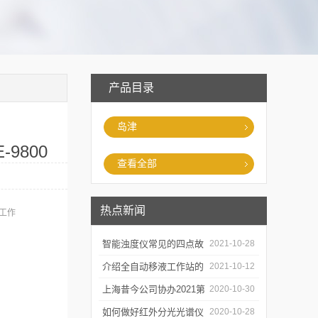
产品目录
岛津
-9800
查看全部
热点新闻
定工作
智能浊度仪常见的四点故
2021-10-28
障
介绍全自动移液工作站的
2021-10-12
三种移液方式
上海昔今公司协办2021第
2020-10-30
二届上海沪助科研圈发展
如何做好红外分光光谱仪
2020-10-28