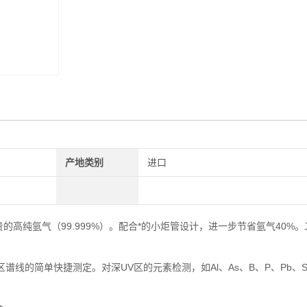
产地类别
进口
贵的高纯氩气（99.999%）。配合*的小炬管设计，进一步节省氩气40%
。
区谱线的简单快捷测定。对深UV区的元素检测，如Al、As、B、P、Pb、Sn