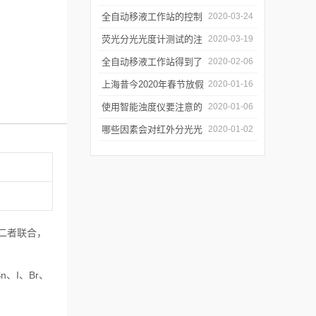
年会
的防潮工作
全自动移液工作站的控制
2020-03-24
软件有哪些特点
荧光分光光度计测试的注
2020-03-19
意事项有哪些
全自动移液工作站得到了
2020-02-06
广泛的应用
上海昔今2020年春节放假
2020-01-16
通知
使用智能浊度仪要注意的
2020-01-06
几个要点
哪些因素会对红外分光光
2020-01-02
谱仪造成影响？
。二者联合，
、I、Br、