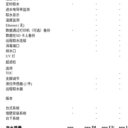
-
-
-
定时取水
-
-
进水电导率监测
-
-
取水显示
-
-
温度监测
-
-
Ethernet ( 无)
-
-
-
数据通过打印机（可选）备份
-
-
数据在SD 卡上备份
-
-
远程取水连接
-
-
消毒端口
-
-
排水口
-
UV 灯
超滤柱
选项
TOC
-
-
-
支脚调节
-
-
液位传感器 (2 件)
-
-
远程取水器
版本
-
-
-
台式系统
-
-
-
墙壁安装系统
-
-
台下系统
pro
pro DI
pro UV
pro 