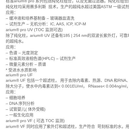
标准arium® pro 系列包括纯化柱组合，以及无菌过滤器。纯化
纯化柱均采用赛多利斯 技术，生产的超纯水超过美国ASTM 一级试
应用：
– 缓冲液和培养基制备 – 玻璃器皿清洗
– 试剂生产 – 无机分析：IC, AAS, ICP, ICP-M
arium® pro UV (TOC 监测可选)
除了纯化柱，arium® UV 还备有185 | 254 nm的双波长紫
的超纯水。
应用：
– 色谱 – 光度测定
– 标准高效液相色谱(HPLC) – 试剂生产
– 微量元素分析 – 质谱
* 受进水水质影响
arium® pro UF
arium® UF 包括一个超滤柱， 用于去除内毒素、热源、DNA 和RNA、
除大分子，使水中内毒素达到< 0.001EU/ml， RNases< 0.004ng/ml，DN
应用：
– 细胞培养
– DNA 序列分析
– 试管婴儿( 体外受精)
– 一般生化应用
arium® pro VF ( 可选 TOC 监测)
arium® VF 同时应用了紫外灯和超滤柱，生产符合 苛刻标准的