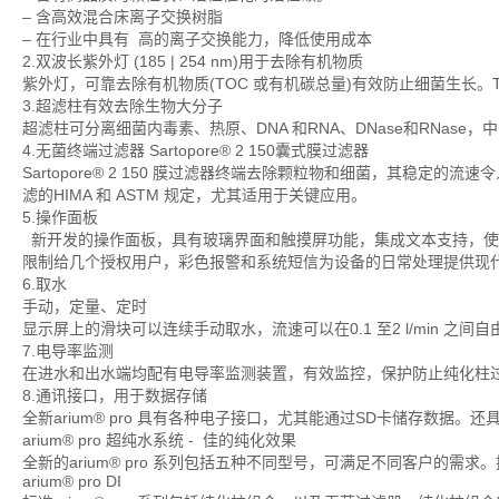
– 含高效混合床离子交换树脂
– 在行业中具有 高的离子交换能力，降低使用成本
2.双波长紫外灯 (185 | 254 nm)用于去除有机物质
紫外灯，可靠去除有机物质(TOC 或有机碳总量)有效防止细菌生长。T
3.超滤柱有效去除生物大分子
超滤柱可分离细菌内毒素、热原、DNA 和RNA、DNase和RNas
4.无菌终端过滤器 Sartopore® 2 150囊式膜过滤器
Sartopore® 2 150 膜过滤器终端去除颗粒物和细菌，其稳定的流速
滤的HIMA 和 ASTM 规定，尤其适用于关键应用。
5.操作面板
新开发的操作面板，具有玻璃界面和触摸屏功能，集成文本支持，使用
限制给几个授权用户，彩色报警和系统短信为设备的日常处理提供现
6.取水
手动，定量、定时
显示屏上的滑块可以连续手动取水，流速可以在0.1 至2 l/min 
7.电导率监测
在进水和出水端均配有电导率监测装置，有效监控，保护防止纯化柱
8.通讯接口，用于数据存储
全新arium® pro 具有各种电子接口，尤其能通过SD卡储存数据。
arium® pro 超纯水系统 - 佳的纯化效果
全新的arium® pro 系列包括五种不同型号，可满足不同客户的需
arium® pro DI