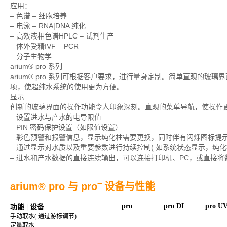
应用：
– 色谱 – 细胞培养
– 电泳 – RNA|DNA 纯化
– 高效液相色谱HPLC – 试剂生产
– 体外受精IVF – PCR
– 分子生物学
arium® pro 系列
arium® pro 系列可根据客户要求，进行量身定制。简单直观的
项，使超纯水系统的使用更为方便。
显示
创新的玻璃界面的操作功能令人印象深刻。直观的菜单导航，使操作
– 设置进水与产水的电导限值
– PIN 密码保护设置（如限值设置）
– 彩色预警和报警信息，显示纯化柱需要更换，同时伴有闪烁图标提
– 通过显示对水质以及重要参数进行持续控制( 如系统状态显示，纯
– 进水和产水数据的直接连续输出，可以连接打印机、PC，或直接将数
–
arium® pro 与 pro
设备与性能
pro
pro DI
pro U
功能 | 设备
-
-
-
手动取水( 通过游标调节)
-
-
定量取水