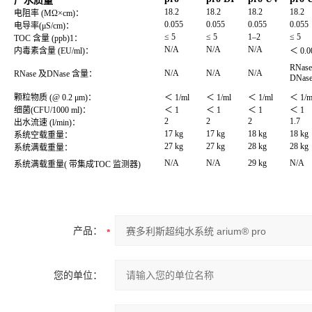
产水质量
18.2
18.2
18.2
18.2
电阻率 (MΩ×cm)：
0.055
0.055
0.055
0.055
电导率(μS/cm)：
≤ 5
≤ 5
1–2
≤ 5
TOC 含量 (ppb)1：
N/A
N/A
N/A
内毒素含量 (EU/ml)：
＜ 0.0
RNase
N/A
N/A
N/A
RNase 及DNase 含量：
DNase
颗粒物质 (@ 0.2 μm)：
＜ 1/ml
＜ 1/ml
＜ 1/ml
＜ 1/m
细菌(CFU/1000 ml)：
＜ 1
＜ 1
＜ 1
＜ 1
2
2
2
1.7
出水流速 (l/min)：
17 kg
17 kg
18 kg
18 kg
系统空载重量：
27 kg
27 kg
28 kg
28 kg
系统满载重量：
N/A
N/A
29 kg
N/A
系统满载重量( 带集成TOC 监测器)
产品：
您的单位：