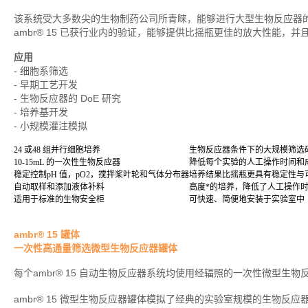
该系统受大多数尖的生物制药公司所青睐，能够进行大型生物反应器的
ambr® 15 已获行业内的验证，能够提供比摇瓶更佳的放大性能
应用
- 细胞系筛选
- 早期工艺开发
- 生物反应器的 DoE 研究
- 培养基开发
- 小规模灌注模拟
24 或48 组并行细胞培养
生物反应器条件下的大规模筛选
10-15mL 的一次性生物反应器
降低每个实验的人工操作时间和
稳定控制pH 值，pO2，搅拌桨叶轮和气体分布器
培养结果比摇瓶更具有稳定性与
自动取样和添加液体补料
高度*的培养，降低了人工操作
适用于标准的生物安全柜
可快速、简便地安装于实验室中
ambr® 15 罐体
一次性高通量筛选微型生物反应器罐体
每个ambr® 15 自动生物反应器系统均使用经辐照的一次性微型生物
ambr® 15 微型生物反应器罐体模拟了经典的实验室规模的生物