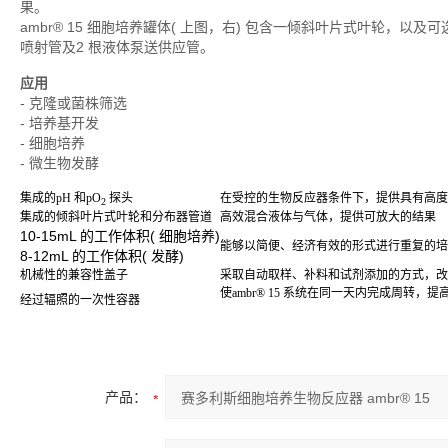
果。
ambr® 15 细胞培养罐体( 上图，右) 包含一倾斜叶片式叶轮，以及可
喷射管及2 根液体泵送供应管。
应用
- 克隆或菌株筛选
- 培养基开发
- 细胞培养
- 微生物发酵
集成的pH 和pO
探头
在受控的生物反应器条件下，提供具有高度
2
集成的倾斜叶片式叶轮和分布器管道
高效混合液体与气体，提供可放大的结果
10-15mL 的工作体积( 细胞培养)
能够以简便、经济有效的形式进行重复的培
8-12mL 的工作体积( 发酵)
机械性的兼容性盖子
采取自动取样、补料和试剂添加的方式，改
使ambr® 15 系统在同一天内完成周转
经过辐照的一次性容器
产品：