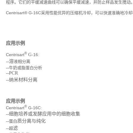
程序。它们的平缓减速曲线可以确保平缓减速，并防止样品发生搅动
Centrisart® G-16C采用性能优异的压缩机冷却，可以快速准确
应用示例
®
G
Centrisart
-16:
--溶
液相分离
--
牛奶或脂蛋白分析
--PCR
--
纳米材料分离
应用示例
®
Centrisart
G-16C:
--细胞培养或发酵应用中的细胞收集
--
质分离与纯化
蛋白
--
滤
超