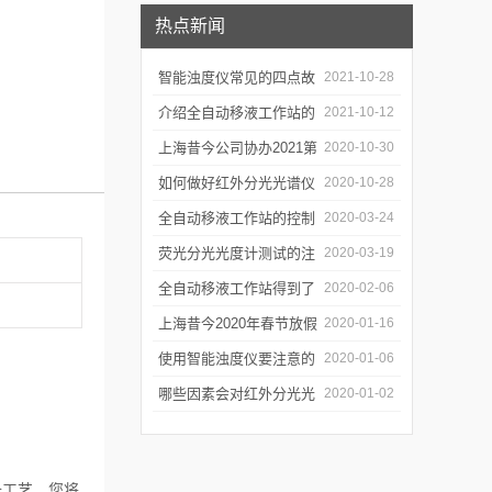
热点新闻
智能浊度仪常见的四点故
2021-10-28
障
介绍全自动移液工作站的
2021-10-12
三种移液方式
上海昔今公司协办2021第
2020-10-30
二届上海沪助科研圈发展
如何做好红外分光光谱仪
2020-10-28
年会
的防潮工作
全自动移液工作站的控制
2020-03-24
软件有哪些特点
荧光分光光度计测试的注
2020-03-19
意事项有哪些
全自动移液工作站得到了
2020-02-06
广泛的应用
上海昔今2020年春节放假
2020-01-16
通知
使用智能浊度仪要注意的
2020-01-06
几个要点
哪些因素会对红外分光光
2020-01-02
谱仪造成影响？
制备工艺。您将