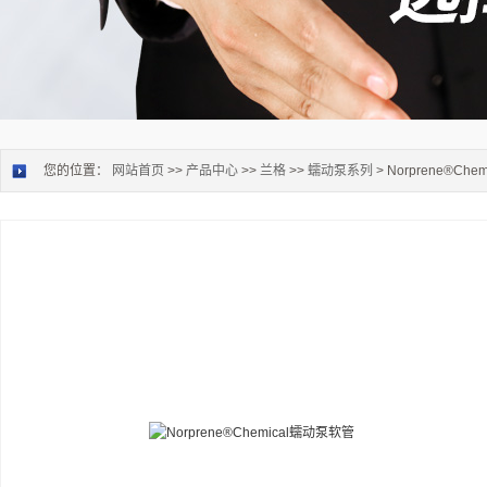
您的位置：
网站首页
>>
产品中心
>>
兰格
>>
蠕动泵系列
> Norprene®Ch