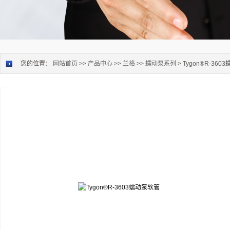
您的位置：
网站首页
>>
产品中心
>>
兰格
>>
蠕动泵系列
> Tygon®R-36