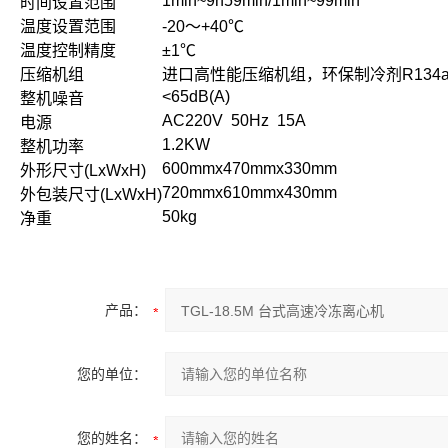
1min~9h59min/1min~99min
时间设置范围
温度设置范围
-20
～
+40℃
温度控制精度
±1℃
压缩机组
进口高性能压缩机组，环保制冷剂
R134
<65dB(A)
整机噪音
AC220V 50Hz 15A
电源
1.2KW
整机功率
600mmx470mmx330mm
外形尺寸
(LxWxH)
720mmx610mmx430mm
外包装尺寸
(LxWxH)
50kg
净重
产品：
您的单位：
您的姓名：