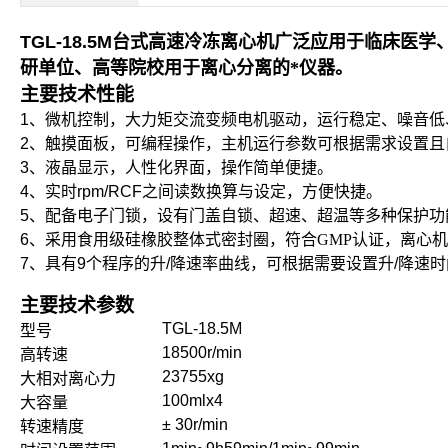
TGL-18.5M
台式高速冷冻离心机广泛应用于临床医学
研单位、高等院校用于离心分离的*仪器。
主要技术性能
1
、微机控制，大力矩交流变频电机驱动，运行稳定、噪音低
2
、触摸面板，可编程操作，主机运行参数可根据需求设置且
3
、液晶显示，人性化界面，操作简单便捷。
4
、实时
rpm/RCF
之间读数换算与设定，方便快捷。
5
、配备电子门锁，设有门盖自锁、超速、超温等多种保护功
6
、采用食用级硅橡胶整体式密封圈，符合GMP认证，离心机
7
、具有
9
个程序的升
/
降速率曲线，可根据需要设置升
/
降速时
主要技术参数
TGL-18.5M
型号
18500r/min
高转速
23755xg
大相对离心力
100mlx4
大容量
± 30r/min
转速精度