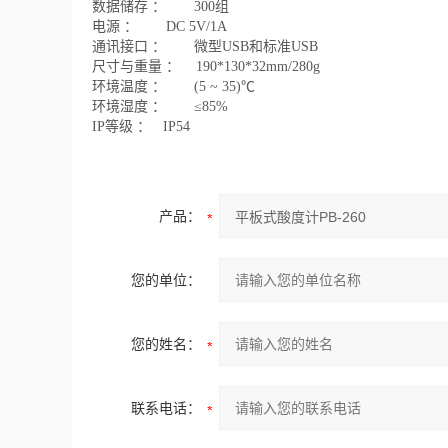
数据储存
：
300组
电源
：
DC 5V/1A
通讯接口
：
微型USB和标准USB
尺寸与重量
：
190*130*32mm/280g
环境温度
：
(5 ~ 35)℃
环境湿度
：
≤85%
IP等级
：
IP54
产品：
您的单位：
您的姓名：
联系电话：