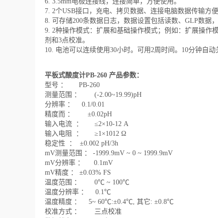
6. 3.5mm电极连接线，连接简单，方便使用。
7. 2个USB接口，充电、拷贝数据、连接电脑数据传输方
8. 可存储200条数据日志，数据设置包括读数、GLP数据
9. 2种操作模式：扩展和基础操作模式；例如：扩展操作
剂和3点校准。
10. 电池可以连续使用30小时。可用2周时间。10分钟自
平板式酸度计PB-260
产品参数：
型号 ： PB-260
测量范围
：
(-2.00~19.99)pH
分辨率
：
0.1/0.01
精
度而
：
±0.02pH
输入电流
：
≤2×10-12 A
输入电阻
：
≥1×1012 Ω
稳定性
：
±0.002 pH/3h
mV测量范围
：
-1999.9mV ~ 0 ~ 1999.9mV
mV分辨率
：
0.1mV
mV精度
：
±0.03% FS
温度范围
：
0℃ ~ 100℃
温度分辨率
：
0.1℃
温度精
度
：
5~ 60℃:±0.4℃, 其它: ±0.8℃
校准方式
：
三点校准