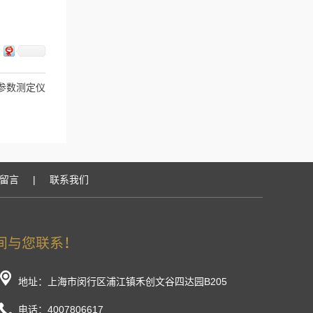
双参数测定仪
留言
|
联系我们
地址：上海市闵行区浦江镇禾创文谷四达园B205
电话：4007806617