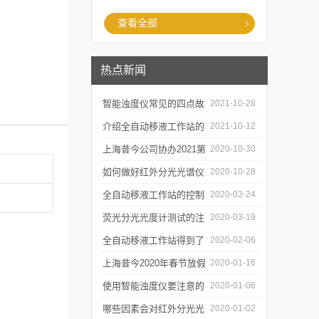
查看全部
热点新闻
智能浊度仪常见的四点故
2021-10-28
障
介绍全自动移液工作站的
2021-10-12
三种移液方式
上海昔今公司协办2021第
2020-10-30
二届上海沪助科研圈发展
如何做好红外分光光谱仪
2020-10-28
年会
的防潮工作
全自动移液工作站的控制
2020-03-24
软件有哪些特点
荧光分光光度计测试的注
2020-03-19
意事项有哪些
全自动移液工作站得到了
2020-02-06
广泛的应用
上海昔今2020年春节放假
2020-01-16
通知
使用智能浊度仪要注意的
2020-01-06
几个要点
哪些因素会对红外分光光
2020-01-02