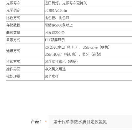
光源寿命
进口钨灯，光源寿命更持久
光学稳定
≤0.001A/10min
比色方式
比色管、比色皿
存储数据
可储存5000条以上
曲线数量
可设置200 条
显示方式
TFT彩屏显示
RS-232C串口（打印）、USB drive（联机）
通讯方式
USB HOST（接U盘）、蓝牙（选配）
打印方式
可连接打印机（选配）
操作界面
中文英文可选
批处理量
20个水样
产品：