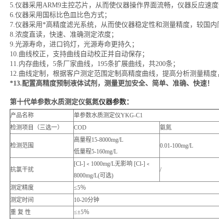
5.仪器采用ARM9主控芯片，从而使仪器操作界面流畅，仪器反应速度
6.仪器采用国标比色皿比色方式；
7.仪器采用*高精度滤光系统，从而使仪器稳定性和测量精度，较国
8.浓度直读，快速、准确测定浓度；
9.光源寿命，进口钨灯，光源寿命更持久；
10.曲线校正，支持曲线自动校正并自动保存；
11.内存曲线，5条厂家曲线，195条扩展曲线，共200条；
12.曲线定制，根据客户测定范围定制高精度曲线，提高分析测量精
*
13.
配置高精度预制液体试剂，测量更加安全、简单、准确、快速！
第十代单参数水质测定仪氨氮
仪器参数：
产品名称
单参数水质测定仪YKG-C1
检测项目（三选一）
COD
氨氮
高量程15-8000mg/L
检测范围
0.01-100mg/L
低量程5-160mg/L
[Cl-]﹤1000mg/L无影响 [Cl-]﹤
抗氯干扰
/
8000mg/L(可选)
测定精度
≤5％
测定时间
10-20分钟
重 复 性
≤±5％