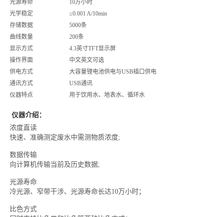
光源寿命
10万小时
光学稳定
≤0.001 A/10min
存储数据
5000条
曲线数量
200条
显示方式
4.3英寸TFT显示屏
操作界面
中文英文可选
供电方式
大容量锂电池供电与USB插口供电
通讯方式
USB通讯
仪器特点
用于饮用水、地表水、循环水
仪器介绍：
浓度直读
快速、准确测定废水中需测物质浓度;
数据传输
向计算机传输当前及历史数据;
光源寿命
冷光源、窄带干涉、光源寿命长达10万小时；
比色方式