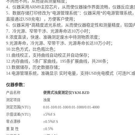
不同而不同，从而提高测量精度；
4．仪器采用ARM9主控芯片，从而使仪器操作界面流畅，仪器反应速
5．数据存储打印修改为“电源管理系统”：仪器采用*的电源管理系统
直接通过USB充电），方便客户使用；
6．仪器采用*高精度滤光系统，从而使仪器稳定性和测量精度，较国
7．冷光源、窄带干涉、光源寿命达10万小时；
8.浓度直读，快速、准确测定废水中
待测物质
浓度；
9.光源寿命，冷光源、窄带干涉、光源寿命长达10万小时；
10.比色方式，比色瓶比色；
11.曲线校正，支持曲线自动校正并自动保存；
12.内存曲线，5条厂家曲线，195条扩展曲线，共200条；
13.数据储存，历史数据存储；
14.电源管理系统，准确显示 实时电量，支持USB充电模式（可连PC
仪器参数：
产品名称
便携式浊度测定仪YKM-BZD
测定项目
浊度
测定范围(NTU)
0.01-10/0.01-100/0.01-1000/0.01-4000
示值误差(NTU)
±5％F.S
零点漂移
±0.5％F.S
重 复 性
≤0.5％