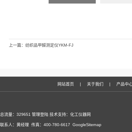
上一篇：
纺织品甲醛测定仪YKM-FJ
网站首页
|
关于我们
|
产品中
总流量：329651
管理登陆
技术支持：化工仪器网
联系人：黄经理 传真：400-780-6617
GoogleSitemap