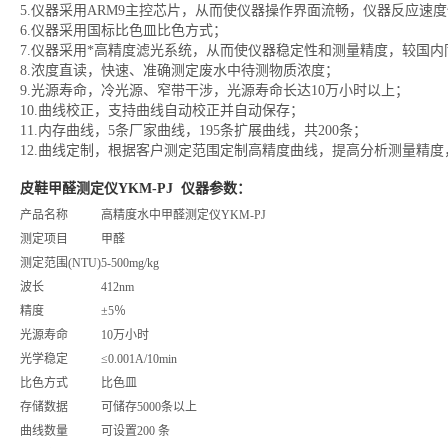
5.仪器采用ARM9主控芯片，从而使仪器操作界面流畅，仪器反应速度
6.仪器采用国标比色皿比色方式；
7.仪器采用*高精度滤光系统，从而使仪器稳定性和测量精度，较国
8.浓度直读，快速、准确测定废水中待测物质浓度；
9.光源寿命，冷光源、窄带干涉，光源寿命长达10万小时以上；
10.曲线校正，支持曲线自动校正并自动保存；
11.内存曲线，5条厂家曲线，195条扩展曲线，共200条；
12.曲线定制，根据客户测定范围定制高精度曲线，提高分析测量精
皮鞋甲醛测定仪YKM-PJ
仪器参数：
产品名称
高精度水中甲醛测定仪YKM-PJ
测定项目
甲醛
测定范围(NTU)
5-500mg/kg
波长
412nm
精度
±5％
光源寿命
10万小时
光学稳定
≤0.001A/10min
比色方式
比色皿
存储数据
可储存5000条以上
曲线数量
可设置200 条