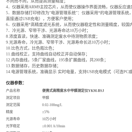
不同而不同，从而提高测量精度；
4．仪器采用ARM9主控芯片，从而使仪器操作界面流畅，仪器反应速
5．数据存储打印修改为“电源管理系统”：仪器采用*的电源管理系统
直接通过USB充电），方便客户使用；
6．仪器采用*高精度滤光系统，从而使仪器稳定性和测量精度，较国
7．冷光源、窄带干涉、光源寿命达10万小时；
8.浓度直读，快速、准确测定废水中待测物质浓度；
9.光源寿命，冷光源、窄带干涉、光源寿命长达10万小时；
10.比色方式，比色瓶比色；
11.曲线校正，支持曲线自动校正并自动保存；
12.内存曲线，5条厂家曲线，195条扩展曲线，共200条；
13.数据储存，历史数据存储；
14.电源管理系统，准确显示 实时电量，支持USB充电模式（可连PC
仪器参数：
产品名称
便携式高精度水中甲醛测定仪YKM-BSJ
测定项目
甲醛
测定范围
0.02-100mg/L
精度
±5％
光源寿命
10万小时
光学稳定
≤0.001 A/10min