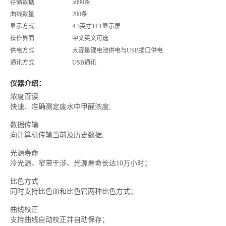
存储数据
5000条
曲线数量
200条
显示方式
4.3英寸TFT显示屏
操作界面
中文英文可选
供电方式
大容量锂电池供电与USB插口供电
通讯方式
USB通讯
仪器介绍：
浓度直读
快速、准确测定废水中甲醛浓度;
数据传输
向计算机传输当前及历史数据;
光源寿命
冷光源、窄带干涉、光源寿命长达10万小时；
比色方式
同时支持比色皿和比色管两种比色方式；
曲线校正
支持曲线自动校正并自动保存；